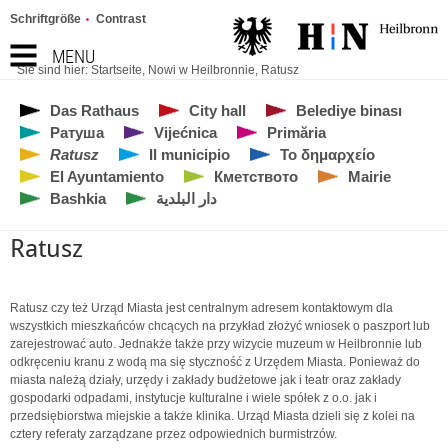
Schriftgröße
Contrast
MENU
Sie sind hier:
Startseite
,
Nowi w Heilbronnie
,
Ratusz
Das Rathaus
City hall
Belediye binası
Ратуша
Vijećnica
Primăria
Ratusz
Il municipio
Το δημαρχείο
El Ayuntamiento
Кметството
Mairie
Bashkia
دار البلدية
Ratusz
Ratusz czy też Urząd Miasta jest centralnym adresem kontaktowym dla
wszystkich mieszkańców chcących na przykład złożyć wniosek o paszport lub
zarejestrować auto. Jednakże także przy wizycie muzeum w Heilbronnie lub
odkręceniu kranu z wodą ma się styczność z Urzędem Miasta. Ponieważ do
miasta należą działy, urzędy i zakłady budżetowe jak i teatr oraz zakłady
gospodarki odpadami, instytucje kulturalne i wiele spółek z o.o. jak i
przedsiębiorstwa miejskie a także klinika. Urząd Miasta dzieli się z kolei na
cztery referaty zarządzane przez odpowiednich burmistrzów.