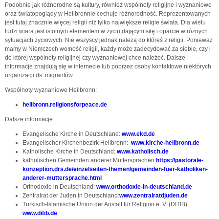
Podobnie jak różnorodne są kultury, również wspólnoty religijne i wyznaniowe
oraz światopoglądy w Heilbronnie cechuje różnorodność. Reprezentowanych
jest tutaj znacznie więcej religii niż tylko największe religie świata. Dla wielu
ludzi wiara jest istotnym elementem w życiu dającym siłę i oparcie w różnych
sytuacjach życiowych. Nie wszyscy jednak należą do któreś z religii. Ponieważ
mamy w Niemczech wolność religii, każdy może zadecydować za siebie, czy i
do której wspólnoty religijnej czy wyznaniowej chce należeć. Dalsze
informacje znajdują się w internecie lub poprzez osoby kontaktowe niektórych
organizacji ds. migrantów.
Wspólnoty wyznaniowe Heilbronn:
heilbronn.religionsforpeace.de
Dalsze informacje:
Evangelische Kirche in Deutschland:
www.ekd.de
Evangelischer Kirchenbezirk Heilbronn:
www.kirche-heilbronn.de
Katholische Kirche in Deutschland:
www.katholisch.de
katholischen Gemeinden anderer Muttersprachen:
https://pastorale-
konzeption.drs.de/einzelseiten-themen/gemeinden-fuer-katholiken-
anderer-muttersprache.html
Orthodoxie in Deutschland:
www.orthodoxie-in-deutschland.de
Zentralrat der Juden in Deutschland:
www.zentralratdjuden.de
Türkisch-Islamische Union der Anstalt für Religion e. V. (DITIB):
www.ditib.de