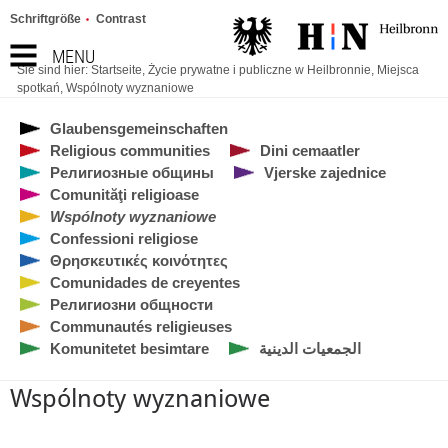
Schriftgröße
Contrast
MENU
Sie sind hier:
Startseite
,
Życie prywatne i publiczne w Heilbronnie
,
Miejsca
spotkań
,
Wspólnoty wyznaniowe
Glaubensgemeinschaften
Religious communities
Dini cemaatler
Религиозные общины
Vjerske zajednice
Comunităţi religioase
Wspólnoty wyznaniowe
Confessioni religiose
Θρησκευτικές κοινότητες
Comunidades de creyentes
Религиозни общности
Communautés religieuses
Komunitetet besimtare
الجمعيات الدينية
Wspólnoty wyznaniowe