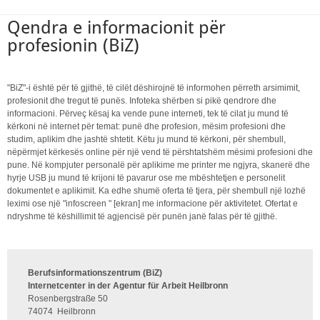
Qendra e informacionit për
profesionin (BiZ)
"BiZ"-i është për të gjithë, të cilët dëshirojnë të informohen përreth arsimimit,
profesionit dhe tregut të punës. Infoteka shërben si pikë qendrore dhe
informacioni. Përveç kësaj ka vende pune interneti, tek të cilat ju mund të
kërkoni në internet për temat: punë dhe profesion, mësim profesioni dhe
studim, aplikim dhe jashtë shtetit. Këtu ju mund të kërkoni, për shembull,
nëpërmjet kërkesës online për një vend të përshtatshëm mësimi profesioni dhe
pune. Në kompjuter personalë për aplikime me printer me ngjyra, skanerë dhe
hyrje USB ju mund të krijoni të pavarur ose me mbështetjen e personelit
dokumentet e aplikimit. Ka edhe shumë oferta të tjera, për shembull një lozhë
leximi ose një "infoscreen " [ekran] me informacione për aktivitetet. Ofertat e
ndryshme të këshillimit të agjencisë për punën janë falas për të gjithë.
Berufsinformationszentrum (BiZ)
Internetcenter in der Agentur für Arbeit Heilbronn
Rosenbergstraße 50
74074
Heilbronn