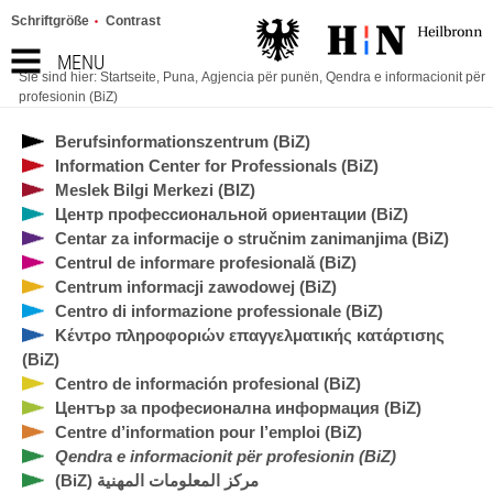
Schriftgröße
Contrast
MENU
Sie sind hier:
Startseite
,
Puna
,
Agjencia për punën
,
Qendra e informacionit për
profesionin (BiZ)
Berufsinformationszentrum (BiZ)
Information Center for Professionals (BiZ)
Meslek Bilgi Merkezi (BIZ)
Центр профессиональной ориентации (BiZ)
Centar za informacije o stručnim zanimanjima (BiZ)
Centrul de informare profesională (BiZ)
Centrum informacji zawodowej (BiZ)
Centro di informazione professionale (BiZ)
Κέντρο πληροφοριών επαγγελματικής κατάρτισης
(BiZ)
Centro de información profesional (BiZ)
Център за професионална информация (BiZ)
Centre d’information pour l’emploi (BiZ)
Qendra e informacionit për profesionin (BiZ)
(BiZ) مركز المعلومات المهنية