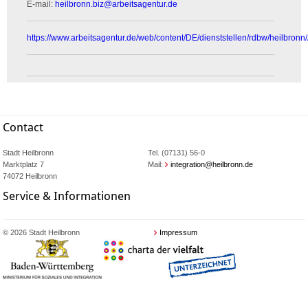
E-mail:
heilbronn.biz
@
arbeitsagentur.de
https://www.arbeitsagentur.de/web/content/DE/dienststellen/rdbw/heilbronn
Contact
Stadt Heilbronn
Tel. (07131) 56-0
Marktplatz 7
Mail:
integration@heilbronn.de
74072 Heilbronn
Service & Informationen
© 2026 Stadt Heilbronn
Impressum