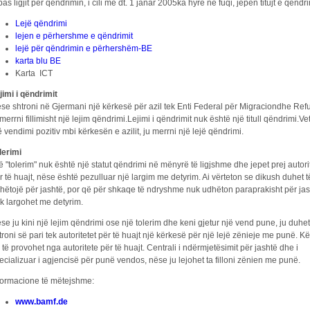
pas ligjit për qëndrimin, i cili më dt. 1 janar 2005ka hyrë në fuqi, jepen titujt e qëndr
Lejë qëndrimi
lejen e përhershme e qëndrimit
lejë për qëndrimin e përhershëm-BE
karta blu BE
Karta ICT
jimi i qëndrimit
se shtroni në Gjermani një kërkesë për azil tek Enti Federal për Migraciondhe Refu
 merrni fillimisht një lejim qëndrimi.Lejimi i qëndrimit nuk është një titull qëndrimi.
ë vendimi pozitiv mbi kërkesën e azilit, ju merrni një lejë qëndrimi.
lerimi
ë "tolerim" nuk është një statut qëndrimi në mënyrë të ligjshme dhe jepet prej autor
r të huajt, nëse është pezulluar një largim me detyrim. Ai vërteton se dikush duhet t
hëtojë për jashtë, por që për shkaqe të ndryshme nuk udhëton paraprakisht për ja
k largohet me detyrim.
se ju kini një lejim qëndrimi ose një tolerim dhe keni gjetur një vend pune, ju duhet
troni së pari tek autoritetet për të huajt një kërkesë për një lejë zënieje me punë. K
 të provohet nga autoritete për të huajt. Centrali i ndërmjetësimit për jashtë dhe i
ecializuar i agjencisë për punë vendos, nëse ju lejohet ta filloni zënien me punë.
formacione të mëtejshme:
www.bamf.de