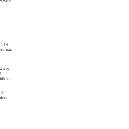
imeve si:
gjatë,
Vetëm pas
iteteve
ë
shtë ose
 të
ërkesa