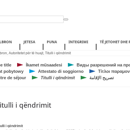
ILBRON
JETESA
PUNA
INTEGRIMI
TË JETOHET DHE
bron
,
Autoritetet për të huajt
,
Titulli i qëndrimit
 title
İkamet müsaadesi
Виды разрешений на пр
t pobytowy
Attestato di soggiorno
Τίτλοι παραμον
itre de séjour
Titulli i qëndrimit
تصريح الإقامة
itulli i qëndrimit
tulli i qëndrimit