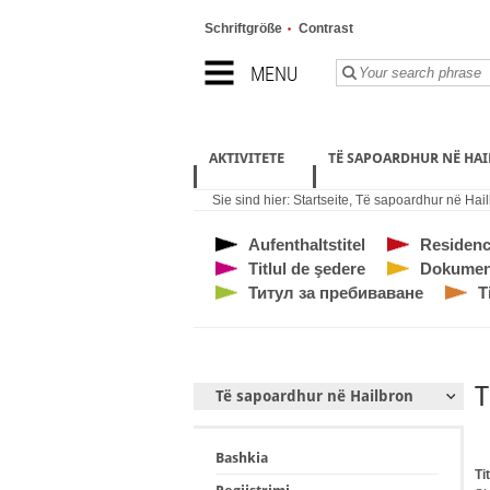
Schriftgröße
Contrast
MENU
AKTIVITETE
TË SAPOARDHUR NË HA
Sie sind hier:
Startseite
,
Të sapoardhur në Hail
Aufenthaltstitel
Residence
Titlul de şedere
Dokumen
Титул за пребиваване
T
T
Të sapoardhur në Hailbron
Bashkia
Ti