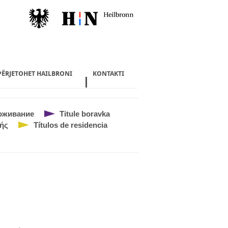
 PËRJETOHET HAILBRONI
KONTAKTI
оживание
Titule boravka
ής
Títulos de residencia