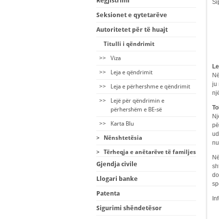
Regjistrimi
Si
Seksionet e qytetarëve
Autoritetet për të huajt
Titulli i qëndrimit
>>
Viza
Le
>>
Leja e qëndrimit
Në
ju
>>
Leja e përhershme e qëndrimit
nj
>>
Lejë për qëndrimin e
To
përhershëm e BE-së
Nj
>>
Karta Blu
pë
ud
>
Nënshtetësia
nu
>
Tërheqja e anëtarëve të familjes
Në
Gjendja civile
sh
do
Llogari banke
sp
Patenta
In
Sigurimi shëndetësor