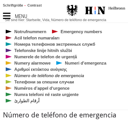
Schriftgröße
Contrast
MENU
Sie sind hier:
Startseite
,
Vida
,
Número de teléfono de emergencia
Notrufnummern
Emergency numbers
Acil telefon numaraları
Номера телефонов экстренных служб
Telefonske linije hitnih službi
Numerele de telefon de urgență
Numery alarmowe
Numeri d'emergenza
Αριθμοί εκτάκτου ανάγκης
Número de teléfono de emergencia
Телефони за спешни случаи
Numéros d’appel d‘urgence
Numra telefoni në raste urgjente
أرقام الطوارئ
Número de teléfono de emergencia