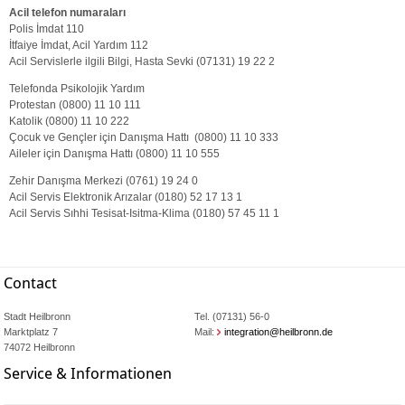
Acil telefon numaraları
Polis İmdat 110
İtfaiye İmdat, Acil Yardım 112
Acil Servislerle ilgili Bilgi, Hasta Sevki (07131) 19 22 2
Telefonda Psikolojik Yardım
Protestan (0800) 11 10 111
Katolik (0800) 11 10 222
Çocuk ve Gençler için Danışma Hattı (0800) 11 10 333
Aileler için Danışma Hattı (0800) 11 10 555
Zehir Danışma Merkezi (0761) 19 24 0
Acil Servis Elektronik Arızalar (0180) 52 17 13 1
Acil Servis Sıhhi Tesisat-Isitma-Klima (0180) 57 45 11 1
Contact
Stadt Heilbronn
Tel. (07131) 56-0
Marktplatz 7
Mail:
integration@heilbronn.de
74072 Heilbronn
Service & Informationen