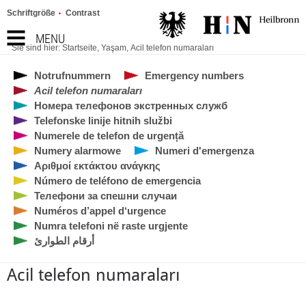
Schriftgröße
Contrast
MENU
Sie sind hier:
Startseite
,
Yaşam
,
Acil telefon numaraları
Notrufnummern
Emergency numbers
Acil telefon numaraları
Номера телефонов экстренных служб
Telefonske linije hitnih službi
Numerele de telefon de urgență
Numery alarmowe
Numeri d'emergenza
Αριθμοί εκτάκτου ανάγκης
Número de teléfono de emergencia
Телефони за спешни случаи
Numéros d’appel d‘urgence
Numra telefoni në raste urgjente
أرقام الطوارئ
Acil telefon numaraları