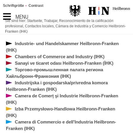
Schriftgröße
Contrast
MENU
Sie sind hier:
Startseite
,
Trabajar
,
Reconocimiento de la calificación
profesional
,
Contactos locales
,
Cámara de Industria y Comercio Heilbronn-
Franken (IHK)
Industrie- und Handelskammer Heilbronn-Franken
(IHK)
Chambers of Commerce and Industry (IHK)
Sanayi ve ticaret odası Heilbronn-Franken (İHK)
Торгово-промышленная палата региона
Хайльбронн-Франкония (IHK)
Industrijska i gospodarska/privredna komora
Heilbronn-Franken (IHK)
Camera de Comerț şi Industrie Heilbronn-Franken
(IHK)
Izba Przemysłowo-Handlowa Heilbronn-Franken
(IHK)
Camera di Commercio e dell'Industria Heilbronn-
Franken (IHK)