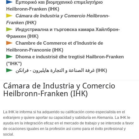
Εμπορικό και βιομηχανικό επιμελητήριο
Heilbronn-Franken (IHK)
Cámara de Industria y Comercio Heilbronn-
Franken (IHK)
Индустриална и търговска камара Хайлброн-
Франкен (IHK)
Chambre de Commerce et d’Industrie de
Heilbronn-Franconie (IHK)
Dhoma e industrisë dhe tregtisë Hailbron-Franken
("IHK")
غرفة الصناعة و التجارة هايلبرون - فرانكن (IHK)
Cámara de Industria y Comercio
Heilbronn-Franken (IHK)
La IHK le informa si ha adquerido su calificación como especialista en el
extranjero y quiere aportar su capacidad y sabiduría en Alemania. La IHK le
ayuda en la integración eficaz en el mercado de trabajo y se intercede a favor
de ocaciones iguales en la profesión así como para el éxito profesional y
social.