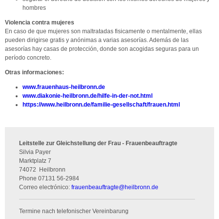
hombres
Violencia contra mujeres
En caso de que mujeres son maltratadas fisicamente o mentalmente, ellas
pueden dirigirse gratis y anónimas a varias asesorías. Además de las
asesorías hay casas de protección, donde son acogidas seguras para un
período concreto.
Otras informaciones:
www.frauenhaus-heilbronn.de
www.diakonie-heilbronn.de/hilfe-in-der-not.html
https://www.heilbronn.de/familie-gesellschaft/frauen.html
Leitstelle zur Gleichstellung der Frau - Frauenbeauftragte
Silvia Payer
Marktplatz 7
74072
Heilbronn
Phone
07131 56-2984
Correo electrónico:
frauenbeauftragte
@
heilbronn.de
Termine nach telefonischer Vereinbarung