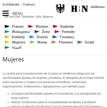
Schriftgröße
Contrast
MENU
Sie sind hier:
Startseite
,
Vida
,
Mujeres
Frauen
Women
Kadınlar
Женщины
Žene
Femeile
Kobiety
Donne
Γυναίκες
Mujeres
Жени
Femmes
Gratë
النساء
Mujeres
La central para la equiparación de la mujer en Heilbronn aboga por las
oportunidades iguales de mujeres y hombres. El delegado de la mujer informa
sobre asesorías y coopera con personas honoríficas, numerosas
organisaciones, instituciones y agrupaciones, por ejemplo para:
conseguir oportunidades iguales en la profesión y la salvaguardía de
cargo público
realizar condiciones para la compatabilidad de familia y profesión
segurar el derecho de decisión con los mismos derechos de mujeres y