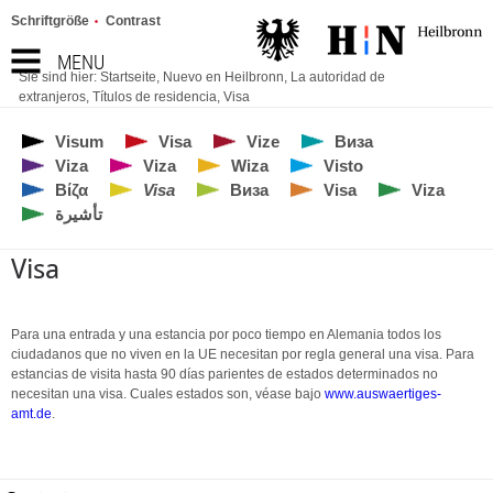
Schriftgröße
Contrast
MENU
Sie sind hier:
Startseite
,
Nuevo en Heilbronn
,
La autoridad de
extranjeros
,
Títulos de residencia
,
Visa
Visum
Visa
Vize
Виза
Viza
Viza
Wiza
Visto
Βίζα
Visa
Виза
Visa
Viza
تأشيرة
Visa
Para una entrada y una estancia por poco tiempo en Alemania todos los
ciudadanos que no viven en la UE necesitan por regla general una visa. Para
estancias de visita hasta 90 días parientes de estados determinados no
necesitan una visa. Cuales estados son, véase bajo
www.auswaertiges-
amt.de
.