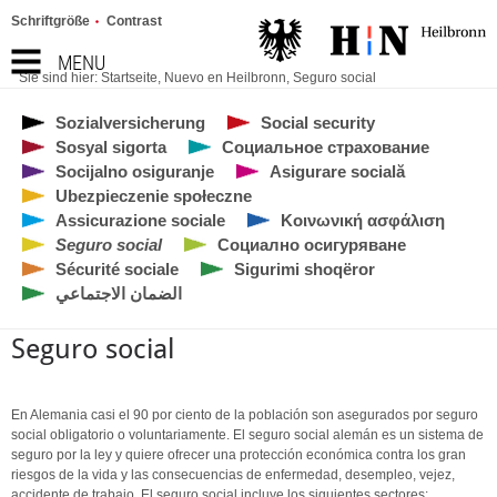
Schriftgröße
Contrast
MENU
Sie sind hier:
Startseite
,
Nuevo en Heilbronn
,
Seguro social
Sozialversicherung
Social security
Sosyal sigorta
Социальное страхование
Socijalno osiguranje
Asigurare socială
Ubezpieczenie społeczne
Assicurazione sociale
Κοινωνική ασφάλιση
Seguro social
Социално осигуряване
Sécurité sociale
Sigurimi shoqëror
الضمان الاجتماعي
Seguro social
En Alemania casi el 90 por ciento de la población son asegurados por seguro
social obligatorio o voluntariamente. El seguro social alemán es un sistema de
seguro por la ley y quiere ofrecer una protección económica contra los gran
riesgos de la vida y las consecuencias de enfermedad, desempleo, vejez,
accidente de trabajo. El seguro social incluye los siguientes sectores: