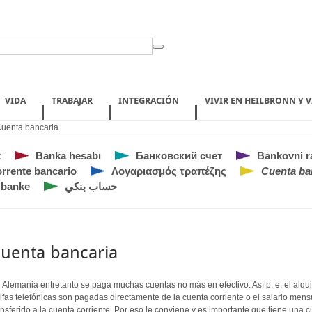
VIDA
TRABAJAR
INTEGRACIÓN
VIVIR EN HEILBRONN Y 
uenta bancaria
t
Banka hesabı
Банковский счет
Bankovni r
rrente bancario
Λογαριασμός τραπέζης
Cuenta ba
 banke
حساب بنكي
uenta bancaria
 Alemania entretanto se paga muchas cuentas no más en efectivo. Así p. e. el alquil
rifas telefónicas son pagadas directamente de la cuenta corriente o el salario mens
ansferido a la cuenta corriente. Por eso le conviene y es importante que tiene una 