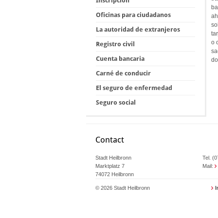
Inscripción
ba
Oficinas para ciudadanos
ah
so
La autoridad de extranjeros
ta
o 
Registro civil
sa
Cuenta bancaria
do
Carné de conducir
El seguro de enfermedad
Seguro social
Contact
Stadt Heilbronn
Tel. (
Marktplatz 7
Mail:
74072 Heilbronn
© 2026 Stadt Heilbronn