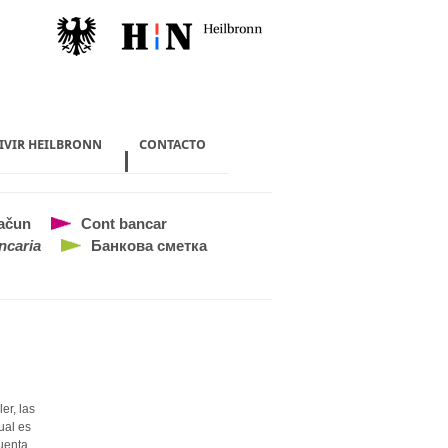
VIVIR HEILBRONN
CONTACTO
ačun
Cont bancar
ncaria
Банкова сметка
er, las
ual es
cuenta