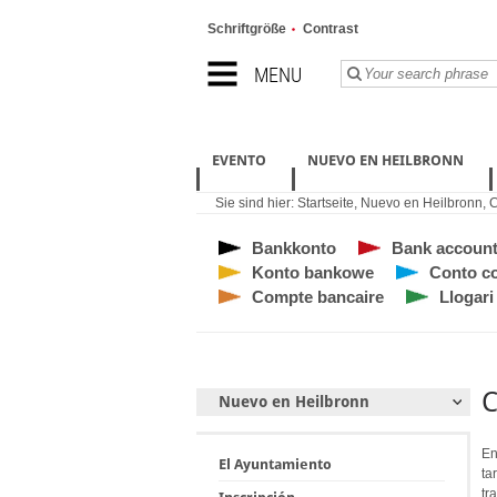
Schriftgröße
Contrast
MENU
EVENTO
NUEVO EN HEILBRONN
Sie sind hier:
Startseite
,
Nuevo en Heilbronn
,
C
Bankkonto
Bank accoun
Konto bankowe
Conto co
Compte bancaire
Llogari
C
Nuevo en Heilbronn
En
El Ayuntamiento
ta
tr