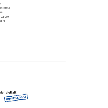
e
 informa
una
 cajero
d si