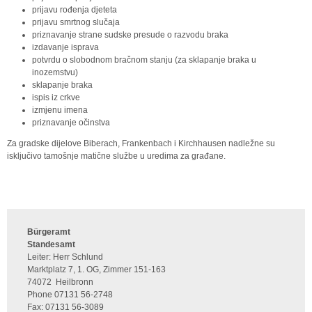
prijavu rođenja djeteta
prijavu smrtnog slučaja
priznavanje strane sudske presude o razvodu braka
izdavanje isprava
potvrdu o slobodnom bračnom stanju (za sklapanje braka u
inozemstvu)
sklapanje braka
ispis iz crkve
izmjenu imena
priznavanje očinstva
Za gradske dijelove Biberach, Frankenbach i Kirchhausen nadležne su
isključivo tamošnje matične službe u uredima za građane.
Bürgeramt
Standesamt
Leiter: Herr Schlund
Marktplatz 7, 1. OG, Zimmer 151-163
74072
Heilbronn
Phone
07131 56-2748
Fax:
07131 56-3089