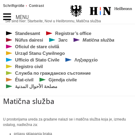
Schriftgröße
Contrast
MENU
Sie sind hier:
Startseite
,
Novi u Heilbronnu
,
Matična služba
Standesamt
Registrar’s office
Nüfus dairesi
Загс
Matična služba
Oficiul de stare civilă
Urząd Stanu Cywilnego
Ufficio di Stato Civile
Ληξιαρχείο
Registro civil
Служба по гражданско състояние
État-civil
Gjendja civile
مصلحة الأحوال المدنية
Matična služba
U prostorijama ureda za građane nalazi se i matična služba koja je, između
ostalog, nadležna za:
prijavu sklapanja braka