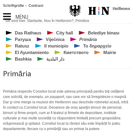
Schriftgröße
Contrast
MENU
Sie sind hier:
Startseite
,
Nou în Heilbronn?
,
Primăria
Das Rathaus
City hall
Belediye binası
Ратуша
Vijećnica
Primăria
Ratusz
Il municipio
Το δημαρχείο
El Ayuntamiento
Кметството
Mairie
Bashkia
دار البلدية
Primăria
Primăria respectiv Consiliul local este adresa principală pentru toți cetățenii
care solicită, de exemplu, un pașaport, sau care vor să înregistreze o maşină.
Dar şi cine merge la muzeul din Heilbronn sau deschide robinetul acasă, intră
în contact cu Consiliul local. Deoarece de oraș aparţin birouri de personal,
birouri și firme proprii, cum ar fi teatrul și firmele de depozitare, institute
culturale și mai multe societăți cu răspundere limitată precum gospodăria
orăşenească şi spitalul. Consiliul local la rândul său este împărțit în patru
departamente, fiecare cu o primăriţă sau un primar la putere.