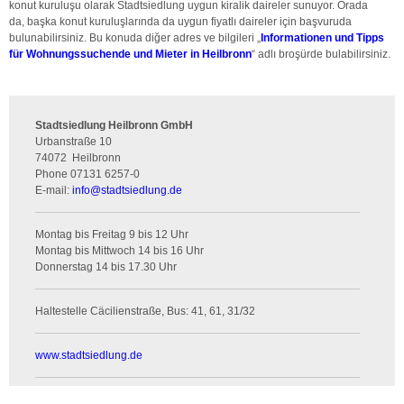
konut kuruluşu olarak Stadtsiedlung uygun kiralik daireler sunuyor. Orada
da, başka konut kuruluşlarında da uygun fiyatlı daireler için başvuruda
bulunabilirsiniz. Bu konuda diğer adres ve bilgileri „
Informationen und Tipps
für Wohnungssuchende und Mieter in Heilbronn
“ adlı broşürde bulabilirsiniz.
Stadtsiedlung Heilbronn GmbH
Urbanstraße 10
74072
Heilbronn
Phone
07131 6257-0
E-mail:
info
@
stadtsiedlung.de
Montag bis Freitag 9 bis 12 Uhr
Montag bis Mittwoch 14 bis 16 Uhr
Donnerstag 14 bis 17.30 Uhr
Haltestelle Cäcilienstraße, Bus: 41, 61, 31/32
www.stadtsiedlung.de