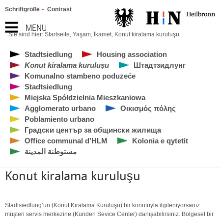
Schriftgröße
Contrast
MENU
Sie sind hier:
Startseite
,
Yaşam
,
İkamet
,
Konut kiralama kuruluşu
Stadtsiedlung
Housing association
Konut kiralama kuruluşu
Штадтзидлунг
Komunalno stambeno poduzeće
Stadtsiedlung
Miejska Spółdzielnia Mieszkaniowa
Agglomerato urbano
Οικισμός πόλης
Poblamiento urbano
Градски център за общински жилища
Office communal d’HLM
Kolonia e qytetit
مستوطنة المدينة
Konut kiralama kuruluşu
Stadtsiedlung’un (Konut Kiralama Kuruluşu) bir konutuyla ilgileniyorsanız
müşteri servis merkezine (Kunden Sevice Center) danışabilirsiniz. Bölgesel bir