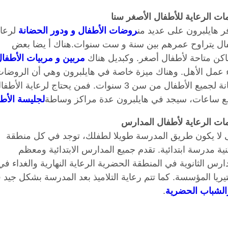
ات الرعاية للأطفال الأصغر سنا
ر هايلبرون على عديد من
روضات الأطفال و ودور الحضانة
لرعاي
ال يتراوح عمرهم بين سنة و ست سنوات.هناك أ يضا بعض
ماكن متاحة لأطفال أصغر. وكبديل هناك
مربين و مربيات الأطفا
اء عمل الأهل. وهناك ميزة خاصة في هايلبرون وهي أن الروضا
مجانة لجميع الأطفال من سن 3 سنوات. فمن يحتاج لرعاية الأطف
ع ساعات، سيجد في هايلبرون عدة مراكز وساطة
لجليسة الأط
ات الرعاية لأطفال المدارس
 لا يكون طريق المدرسة طويلا لطفلك، توجد في كل منطقة
ة مدرسة ابتدائية. تقدم جميع المدارس الابتدائية ومعظم
ارس الثانوية في المنطقة الحضرية الرعاية النهارية والغداء في
يريا المؤسسة. كما تتم رعاية التلاميذ بعد المدرسة بشكل جيد 
الشباب الحضرية
.