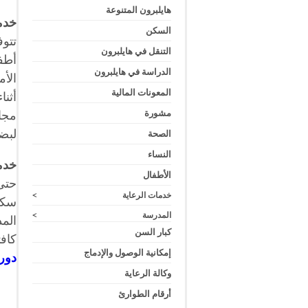
هايلبرون المتنوعة
خدم
السكن
تتوف
التنقل في هايلبرون
أطف
الدراسة في هايلبرون
الأ
المعونات المالية
أثن
مشورة
لبض
الصحة
النساء
خدم
الأطفال
حتى
خدمات الرعاية
>
سكني
المدرسة
>
المد
كبار السن
كافت
إمكانية الوصول والإدماج
دور
وكالة الرعاية
أرقام الطوارئ