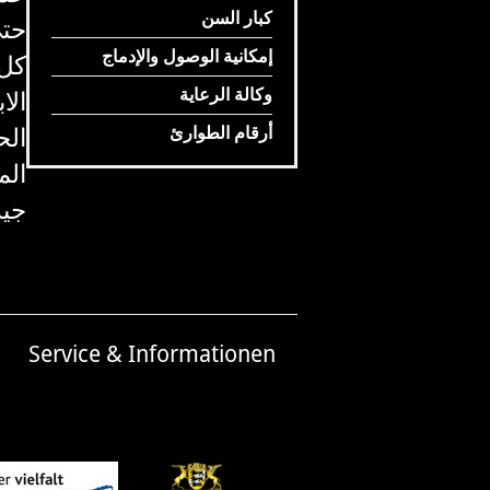
كبار السن
حتى
إمكانية الوصول والإدماج
كل 
وكالة الرعاية
الا
أرقام الطوارئ
الح
الم
جي
Service & Informationen