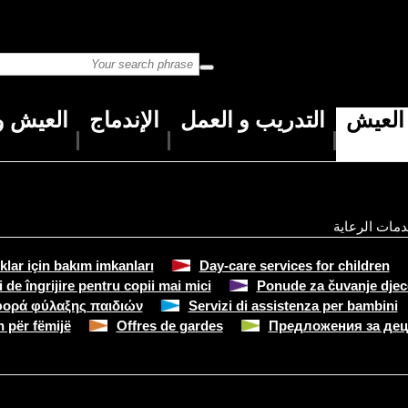
العيش
التدريب و العمل
الإندماج
العيش و 
مات الرعاية
lar için bakım imkanları
Day-care services for children
ți de îngrijire pentru copii mai mici
Ponude za čuvanje djec
ορά φύλαξης παιδιών
Servizi di assistenza per bambini
 për fëmijë
Offres de gardes
Предложения за дец