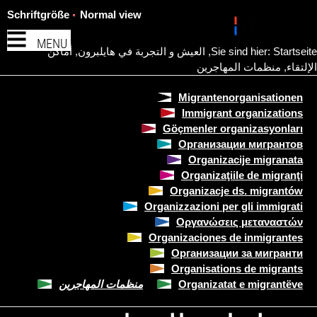
Schriftgröße
Normal view
MENU
Startseite
Sie sind hier:
,
العيش و التجربة في هايلبرون
,
أماكن
الإلتقاء
,
منظمات المهاجرين
Migrantenorganisationen
Immigrant organizations
Göçmenler organizasyonları
Организации мигрантов
Organizacije migranata
Organizaţiile de migranţi
Organizacje ds. migrantów
Organizzazioni per gli immigrati
Οργανώσεις μεταναστών
Organizaciones de inmigrantes
Организации за мигранти
Organisations de migrants
Organizatat e migrantëve
منظمات المهاجرين