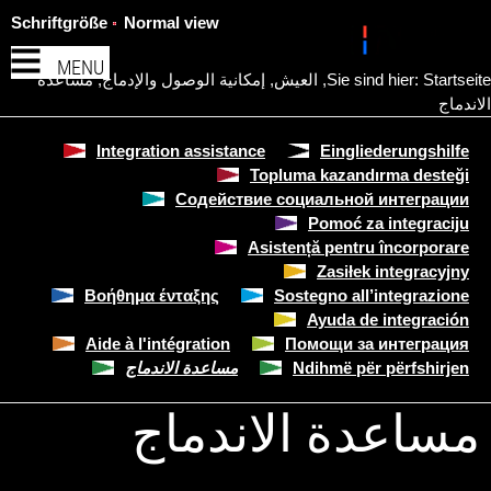
Schriftgröße
Normal view
MENU
Startseite
Sie sind hier:
,
العيش
,
إمكانية الوصول والإدماج
,
مساعدة
الاندماج
Integration assistance
Eingliederungshilfe
Topluma kazandırma desteği
Содействие социальной интеграции
Pomoć za integraciju
Asistență pentru încorporare
Zasiłek integracyjny
Bοήθημα ένταξης
Sostegno all’integrazione
Ayuda de integración
Aide à l'intégration
Помощи за интеграция
Ndihmë për përfshirjen
مساعدة الاندماج
مساعدة الاندماج