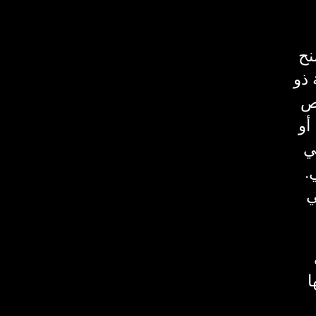
نح
 ذو
اص
أو
ي
.
ي
ا