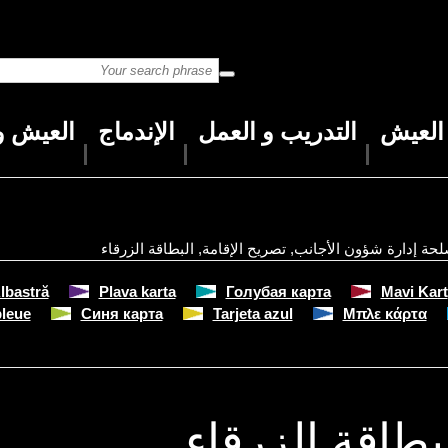
العيش
التدريب و العمل
الإندماج
العيش و 
حة إدارة شؤون الأجانب
,
تصريح الإقامة
,
البطاقة الزرقاء
lbastră
Plava karta
Голубая карта
Mavi Kart
eue »
Синя карта
Tarjeta azul
Μπλε κάρτα
بطاقة الزرقاء