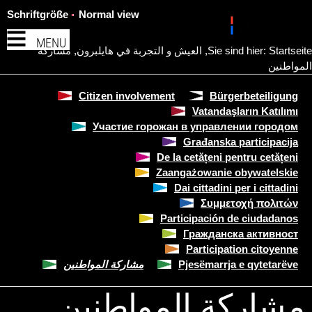
Schriftgröße
Normal view
MENU
Startseite
Sie sind hier:
,
العيش و التجربة في هايلبرون
,
مشاركة
المواطنين
Citizen involvement
Bürgerbeteiligung
Vatandaşların Katılımı
Участие горожан в управлении городом
Građanska participacija
De la cetățeni pentru cetățeni
Zaangażowanie obywatelskie
Dai cittadini per i cittadini
Συμμετοχή πολιτών
Participación de ciudadanos
Гражданска активност
Participation citoyenne
Pjesëmarrja e qytetarëve
مشاركة المواطنين
مشاركة المواطنين