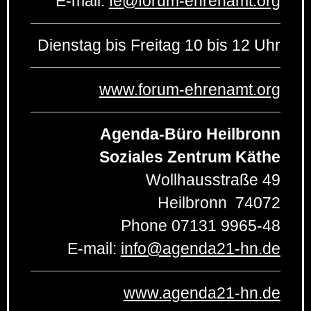
E-mail:
fe
@
forum-ehrenamt.org
Dienstag bis Freitag 10 bis 12 Uhr
www.forum-ehrenamt.org
Agenda-Büro Heilbronn
Soziales Zentrum Käthe
Wollhausstraße 49
Heilbronn
74072
Phone
07131 9965-48
E-mail:
info
@
agenda21-hn.de
www.agenda21-hn.de