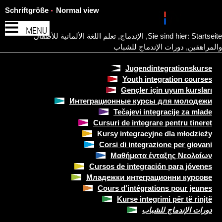
Schriftgröße
Normal view
MENU
Startseite
Sie sind hier:
,
الإندماج
,
تعلم اللغة الألمانية للأطفال
والمراهقين
,
دورات الإندماج للشباب
Jugendintegrationskurse
Youth integration courses
Gençler için uyum kursları
Интеграционные курсы для молодежи
Tečajevi integracije za mlade
Cursuri de integrare pentru tineret
Kursy integracyjne dla młodzieży
Corsi di integrazione per giovani
Μαθήματα ένταξης Νεολαίων
Cursos de integración para jóvenes
Младежки интеграционни курсове
Cours d’intégrations pour jeunes
Kurse integrimi për të rinjtë
دورات الإندماج للشباب