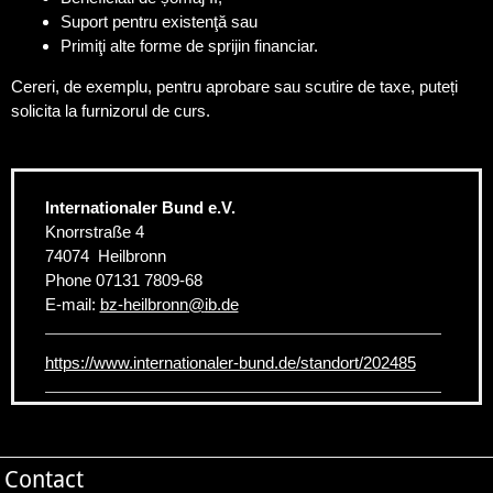
Suport pentru existenţă sau
Primiţi alte forme de sprijin financiar.
Cereri, de exemplu, pentru aprobare sau scutire de taxe, puteți
solicita la furnizorul de curs.
Internationaler Bund e.V.
Knorrstraße 4
74074
Heilbronn
Phone
07131 7809-68
E-mail:
bz-heilbronn
@
ib.de
https://www.internationaler-bund.de/standort/202485
Contact