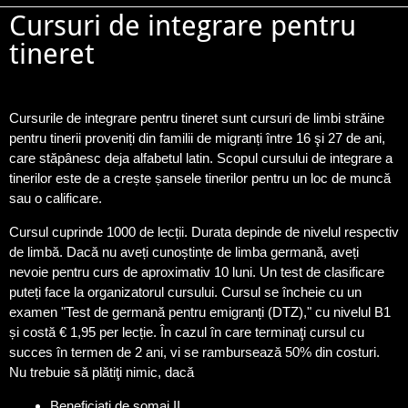
Cursuri de integrare pentru
tineret
Cursurile de integrare pentru tineret sunt cursuri de limbi străine
pentru tinerii proveniți din familii de migranți între 16 şi 27 de ani,
care stăpânesc deja alfabetul latin. Scopul cursului de integrare a
tinerilor este de a crește șansele tinerilor pentru un loc de muncă
sau o calificare.
Cursul cuprinde 1000 de lecții. Durata depinde de nivelul respectiv
de limbă. Dacă nu aveți cunoștințe de limba germană, aveți
nevoie pentru curs de aproximativ 10 luni. Un test de clasificare
puteți face la organizatorul cursului. Cursul se încheie cu un
examen "Test de germană pentru emigranți (DTZ)," cu nivelul B1
și costă € 1,95 per lecție. În cazul în care terminaţi cursul cu
succes în termen de 2 ani, vi se rambursează 50% din costuri.
Nu trebuie să plătiţi nimic, dacă
Beneficiati de șomaj II,