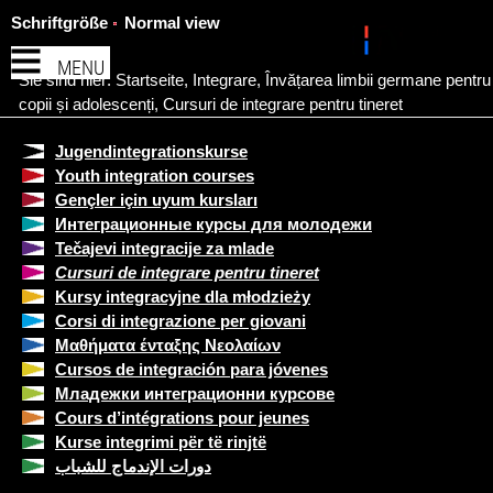
Schriftgröße
Normal view
MENU
Sie sind hier:
Startseite
,
Integrare
,
Învățarea limbii germane pentru
copii și adolescenți
,
Cursuri de integrare pentru tineret
Jugendintegrationskurse
Youth integration courses
Gençler için uyum kursları
Интеграционные курсы для молодежи
Tečajevi integracije za mlade
Cursuri de integrare pentru tineret
Kursy integracyjne dla młodzieży
Corsi di integrazione per giovani
Μαθήματα ένταξης Νεολαίων
Cursos de integración para jóvenes
Младежки интеграционни курсове
Cours d’intégrations pour jeunes
Kurse integrimi për të rinjtë
دورات الإندماج للشباب