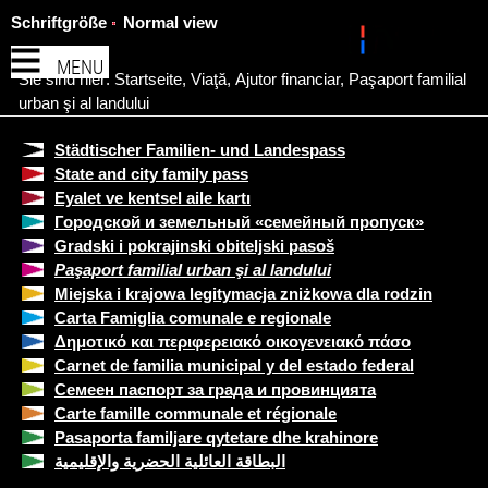
Schriftgröße
Normal view
MENU
Sie sind hier:
Startseite
,
Viaţă
,
Ajutor financiar
,
Paşaport familial
urban şi al landului
Städtischer Familien- und Landespass
State and city family pass
Eyalet ve kentsel aile kartı
Городской и земельный «семейный пропуск»
Gradski i pokrajinski obiteljski pasoš
Paşaport familial urban şi al landului
Miejska i krajowa legitymacja zniżkowa dla rodzin
Carta Famiglia comunale e regionale
Δημοτικό και περιφερειακό οικογενειακό πάσο
Carnet de familia municipal y del estado federal
Семеен паспорт за града и провинцията
Carte famille communale et régionale
Pasaporta familjare qytetare dhe krahinore
البطاقة العائلية الحضرية والإقليمية