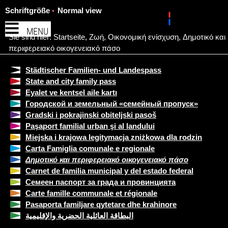
Schriftgröße
Normal view
MENU
Sie sind hier:
Startseite
,
Ζωή
,
Οικονομική ενίσχυση
,
Δημοτικό και
περιφερειακό οικογενειακό πάσο
Städtischer Familien- und Landespass
State and city family pass
Eyalet ve kentsel aile kartı
Городской и земельный «семейный пропуск»
Gradski i pokrajinski obiteljski pasoš
Paşaport familial urban şi al landului
Miejska i krajowa legitymacja zniżkowa dla rodzin
Carta Famiglia comunale e regionale
Δημοτικό και περιφερειακό οικογενειακό πάσο
Carnet de familia municipal y del estado federal
Семеен паспорт за града и провинцията
Carte famille communale et régionale
Pasaporta familjare qytetare dhe krahinore
البطاقة العائلية الحضرية والإقليمية