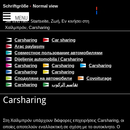
Schriftgröße
Normal view
MENU
Sie sind hier:
Startseite
,
Ζωή
,
Εν κινήσει στη
Χαϊλμπρόν
,
Carsharing
Carsharing
Car sharing
Araç paylaşımı
Совместное пользование автомобилями
Dijeljenje automobila / Carsharing
Carsharing
Carsharing
Carsharing
Carsharing
Carsharing
Споделяне на автомобили
Covoiturage
Carsharing
تقاسم الركوب
Carsharing
Στη Χαϊλμπρόν υπάρχουν διάφορες επιχειρήσεις Carsharing, οι
οποίες αποτελούν εναλλακτική σε σχέση με το αυτοκίνητο. Ο