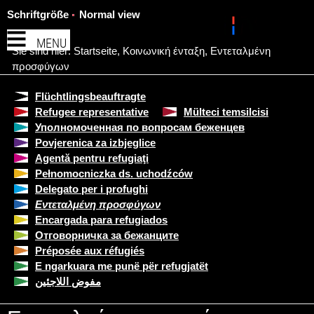
Schriftgröße
Normal view
MENU
Sie sind hier:
Startseite
,
Κοινωνική ένταξη
,
Εντεταλμένη
προσφύγων
Flüchtlingsbeauftragte
Refugee representative
Mülteci temsilcisi
Уполномоченная по вопросам беженцев
Povjerenica za izbjeglice
Agentă pentru refugiaţi
Pełnomocniczka ds. uchodźców
Delegato per i profughi
Εντεταλμένη προσφύγων
Encargada para refugiados
Отговорничка за бежанците
Préposée aux réfugiés
E ngarkuara me punë për refugjatët
مفوض اللاجئين