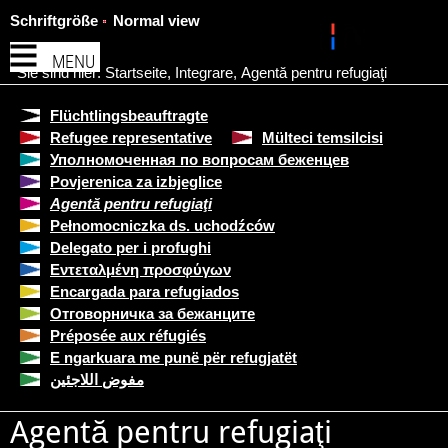
Schriftgröße
Normal view
MENU
Sie sind hier:
Startseite
,
Integrare
,
Agentă pentru refugiaţi
Flüchtlingsbeauftragte
Refugee representative
Mülteci temsilcisi
Уполномоченная по вопросам беженцев
Povjerenica za izbjeglice
Agentă pentru refugiaţi
Pełnomocniczka ds. uchodźców
Delegato per i profughi
Εντεταλμένη προσφύγων
Encargada para refugiados
Отговорничка за бежанците
Préposée aux réfugiés
E ngarkuara me punë për refugjatët
مفوض اللاجئين
Agentă pentru refugiaţi