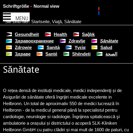
Schriftgröße
Normal view
MENU
Sie sind hier:
Startseite
,
Viaţă
,
Sănătate
Gesundheit
Health
Sağlık
Здравоохранение
Zdravlje
Sănătate
Zdrowie
Sanità
Υγεία
Salud
Здраве
Santé
Shëndeti
الصحة
Sănătate
O rețea densă de instituții medicale, medici independenţi și de
Asigurări de sănătate oferă îngrijiri medicale excelente in
Heilbronn. Un total de aproximativ 550 de medici lucrează în
Heilbronn - de la medicul general până la specialistul pentru
cardiologie, neurologie si radiologie. Îngrijirea spitalicească şi
ambulatorie a orașului și districtului o acoperă SLK-Kliniken
Heilbronn GmbH cu patru clădiri și mai mult de 1600 de paturi, cu