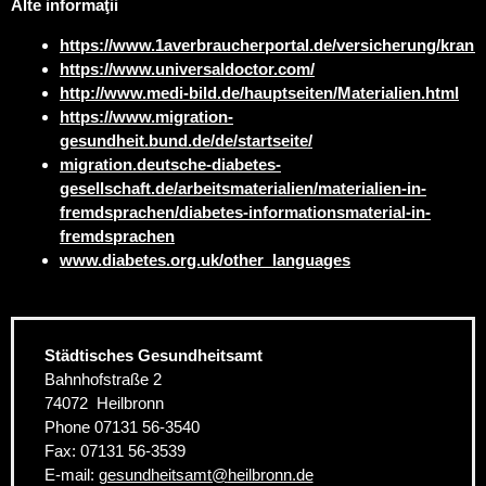
Alte informaţii
https://www.1averbraucherportal.de/versicherung/krank
https://www.universaldoctor.com/
http://www.medi-bild.de/hauptseiten/Materialien.html
https://www.migration-
gesundheit.bund.de/de/startseite/
migration.deutsche-diabetes-
gesellschaft.de/arbeitsmaterialien/materialien-in-
fremdsprachen/diabetes-informationsmaterial-in-
fremdsprachen
www.diabetes.org.uk/other_languages
Städtisches Gesundheitsamt
Bahnhofstraße 2
74072
Heilbronn
Phone
07131 56-3540
Fax:
07131 56-3539
E-mail:
gesundheitsamt
@
heilbronn.de