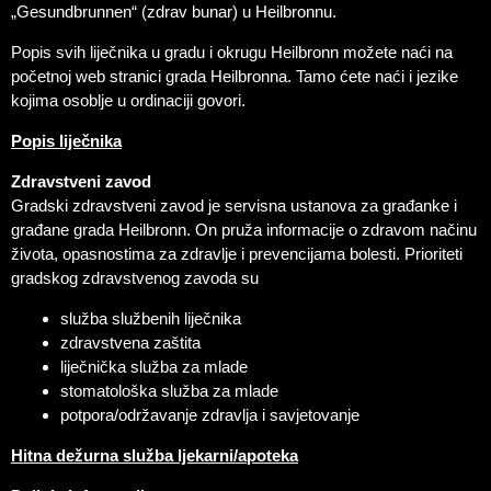
„Gesundbrunnen“ (zdrav bunar) u Heilbronnu.
Popis svih liječnika u gradu i okrugu Heilbronn možete naći na
početnoj web stranici grada Heilbronna. Tamo ćete naći i jezike
kojima osoblje u ordinaciji govori.
Popis liječnika
Zdravstveni zavod
Gradski zdravstveni zavod je servisna ustanova za građanke i
građane grada Heilbronn. On pruža informacije o zdravom načinu
života, opasnostima za zdravlje i prevencijama bolesti. Prioriteti
gradskog zdravstvenog zavoda su
služba službenih liječnika
zdravstvena zaštita
liječnička služba za mlade
stomatološka služba za mlade
potpora/održavanje zdravlja i savjetovanje
Hitna dežurna služba ljekarni/apoteka