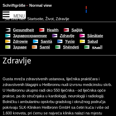
Schriftgröße
Normal view
MENU
Sie sind hier:
Startseite
,
Život
,
Zdravlje
Gesundheit
Health
Sağlık
Здравоохранение
Zdravlje
Sănătate
Zdrowie
Sanità
Υγεία
Salud
Здраве
Santé
Shëndeti
الصحة
Zdravlje
Gusta mreža zdravstvenih ustanova, liječnika praktičara i
zdravstvenih blagajni u Heilbronnu nudi izvrsnu medicinsku skrb.
U Heilbronnu ukupno radi oko 550 liječnika - od liječnika opće
prakse, pa do stručnjaka u kardiologiji, neurologiji i radiologiji.
Bolničku i ambulantnu opskrbu gradskog i okružnog područja
pokrivaju SLK-Kliniken Heilbronn GmbH sa četiri kuća i više od
1.600 kreveta, pri ćemu se najveća klinika nalazi na mjestu