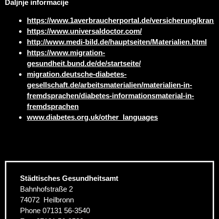
Daljnje informacije
https://www.1averbraucherportal.de/versicherung/krank
https://www.universaldoctor.com/
http://www.medi-bild.de/hauptseiten/Materialien.html
https://www.migration-
gesundheit.bund.de/de/startseite/
migration.deutsche-diabetes-
gesellschaft.de/arbeitsmaterialien/materialien-in-
fremdsprachen/diabetes-informationsmaterial-in-
fremdsprachen
www.diabetes.org.uk/other_languages
Städtisches Gesundheitsamt
Bahnhofstraße 2
74072
Heilbronn
Phone
07131 56-3540