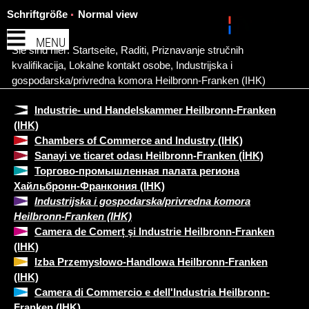
Schriftgröße
Normal view
MENU
Sie sind hier:
Startseite
,
Raditi
,
Priznavanje stručnih
kvalifikacija
,
Lokalne kontakt osobe
,
Industrijska i
gospodarska/privredna komora Heilbronn-Franken (IHK)
Industrie- und Handelskammer Heilbronn-Franken
(IHK)
Chambers of Commerce and Industry (IHK)
Sanayi ve ticaret odası Heilbronn-Franken (İHK)
Торгово-промышленная палата региона
Хайльбронн-Франкония (IHK)
Industrijska i gospodarska/privredna komora
Heilbronn-Franken (IHK)
Camera de Comerț şi Industrie Heilbronn-Franken
(IHK)
Izba Przemysłowo-Handlowa Heilbronn-Franken
(IHK)
Camera di Commercio e dell'Industria Heilbronn-
Franken (IHK)