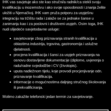
IHK vas savjetuje ako ste kao stručni/a radnik/ca stekli svoju
kvalifikaciju u inozemstvu i ako svoje sposobnosti i znanja želite
uložiti u Njemačkoj. IHK vam pruža potporu za uspješnu
integraciju na tržištu rada i zalaže se za jednake šanse u
zanimanju kao i za poslovni i društveni uspjeh. Osim toga, IHK
nudi slijedeće savjetodavne usluge:
savjetovanje zbog priznavanja stranih kvalifikacija u
oblastima industrija, trgovina, gastronomija i uslužne
djelatnosti.
procjena kvalifikacija i šansi za uspjeh priznavanja na
osnovu dostavljene dokumentacije (diplome, uvjerenja o
radu/radne svjedodžbe i CV (životopis).
uputa nadležnom tijelu, koje provodi procjenjivanje odn.
priznavanje kvalifikacija.
informacije o mogućnostima daljnjeg stručnog školovanja
ili prekvalificiranja.
Molimo zakažite telefonski jedan termin za savjetovanje.