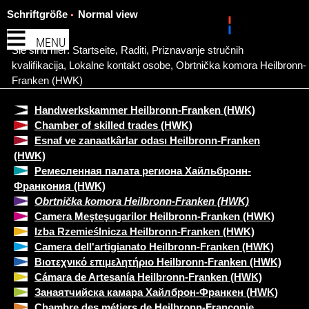
Schriftgröße
Normal view
MENU
Sie sind hier:
Startseite
,
Raditi
,
Priznavanje stručnih
kvalifikacija
,
Lokalne kontakt osobe
,
Obrtnička komora Heilbronn-
Franken (HWK)
Handwerkskammer Heilbronn-Franken (HWK)
Chamber of skilled trades (HWK)
Esnaf ve zanaatkârlar odası Heilbronn-Franken
(HWK)
Ремесленная палата региона Хайльбронн-
Франкония (HWK)
Obrtnička komora Heilbronn-Franken (HWK)
Camera Meşteşugarilor Heilbronn-Franken (HWK)
Izba Rzemieślnicza Heilbronn-Franken (HWK)
Camera dell'artigianato Heilbronn-Franken (HWK)
Βιοτεχνικό επιμελητήριο Heilbronn-Franken (HWK)
Cámara de Artesanía Heilbronn-Franken (HWK)
Занаятчийска камара Хайлброн-Франкен (HWK)
Chambre des métiers de Heilbronn-Franconie