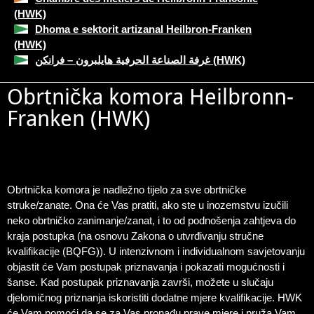
(HWK)
Dhoma e sektorit artizanal Heilbron-Franken
(HWK)
غرفة الصناعة الحرفية هايلبرون – فرانكن (HWK)
Obrtnička komora Heilbronn-
Franken (HWK)
Obrtnička komora je nadležno tijelo za sve obrtničke
struke/zanate. Ona će Vas pratiti, ako ste u inozemstvu izučili
neko obrtničko zanimanje/zanat, i to od podnošenja zahtjeva do
kraja postupka (na osnovu Zakona o utvrđivanju stručne
kvalifikacije (BQFG)). U intenzivnom i individualnom savjetovanju
objastit će Vam postupak priznavanja i pokazati mogućnosti i
šanse. Kad postupak priznavanja završi, možete u slučaju
djelomičnog priznanja iskoristiti dodatne mjere kvalifikacije. HWK
će Vam pomoći da se za Vas pronađu prave mjere i pruža Vam