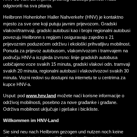
odgovoriti na sva pitanja.
Heilbronn Hohenloher Haller Nahverkehr (HNV) je kontaktno
mjesto za sve one koji putuju javnim prijevozom. Gradski
vlakovi/tramvaji, gradski autobusi kao i brojni regionalni autobusi
povezuju Heilbronn s regijom i osiguravaju zajedno s 21
prijevoznim poduzećem održivu i ekološki prihvatljivu mobilnost.
Ponuda za prijevoz autobusom, vlakom/vozom i tramvajem na
području HNV-a iszgleda izvrsno: linije gradskih autobusa
uobičajeno voze svakih 15 minuta, gradski vlakovi odn. tramvaji
svakih 20 minuta, regionalni autobusi i vlakovi/vozovi svakih 30
minuta. Vozni redovi su dostupni na internetu te u centrima za
kupce HNV-a.
Usput: pod
www.hnv.land
možete naći korisne informacije o
održivoj mobilnosti, posebno za nove građanke i građane.
Održiva mobilnost uključuje i pješake i bicikliste.
Willkommen im HNV-Land
Sie sind neu nach Heilbronn gezogen und nutzen noch keine