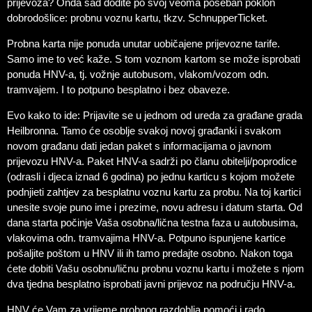
prijevoza? Onda sad dođite po svoj veoma poseban poklon
dobrodošlice: probnu voznu kartu, tkzv. SchnupperTicket.
Probna karta nije ponuda unutar uobičajene prijevozne tarife.
Samo ime to već kaže. S tom voznom kartom se može isprobati
ponuda HNV-a, tj. vožnje autobusom, vlakom/vozom odn.
tramvajem. I to potpuno besplatno i bez obaveze.
Evo kako to ide: Prijavite se u jednom od ureda za građane grada
Heilbronna. Tamo će osoblje svakoj novoj građanki i svakom
novom građanu dati jedan paket s informacijama o javnom
prijevozu HNV-a. Paket HNV-a sadrži po članu obitelji/poprodice
(odrasli i djeca iznad 6 godina) po jednu karticu s kojom možete
podnjieti zahtjev za besplatnu voznu kartu za probu. Na toj kartici
unesite svoje puno ime i prezime, novu adresu i datum starta. Od
dana starta počinje Vaša osobna/lična testna faza u autobusima,
vlakovima odn. tramvajima HNV-a. Potpuno ispunjene kartice
pošaljite poštom u HNV ili ih tamo predajte osobno. Nakon toga
ćete dobiti Vašu osobnu/ličnu probnu voznu kartu i možete s njom
dva tjedna besplatno isprobati javni prijevoz na području HNV-a.
HNV će Vam za vrijeme probnog razdoblja pomoći i rado