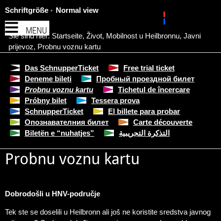
Schriftgröße
Normal view
MENU
Sie sind hier:
Startseite
,
Život
,
Mobilnost u Heilbronnu
,
Javni
prijevoz
,
Probnu voznu kartu
Das SchnupperTicket
Free trial ticket
Deneme bileti
Пробный проездной билет
Probnu voznu kartu
Tichetul de încercare
Próbny bilet
Tessera prova
SchnupperTicket
El billete para probar
Опознавателния билет
Carte découverte
Biletën e “nuhatjes”
التذكرة التجريبية
Probnu voznu kartu
Dobrodošli u HNV-područje
Tek ste se doselili u Heilbronn ali još ne koristite sredstva javnog