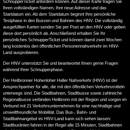
SchnupperTicket anfordern können. Auf dieser Karte tragen Sie
Ihren vollständigen Namen, Ihre neue Adresse und das
Startdatum ein. Ab dem Startdatum beginnt Ihre persönliche
Testphase in den Bussen und Bahnen des HNV. Die vollständig
ausgefüllten Karten senden Sie per Post an den HNV oder geben
diese dort persönlich ab. Anschließend erhalten Sie Ihr
persönliches SchnupperTicket und können damit zwei Wochen
lang kostenlos den öffentlichen Personennahverkehr im HNV-
Land ausprobieren.
Der HNV unterstützt Sie und beantwortet Ihnen gerne Fragen
während Ihrer Schnupperphase.
Der Heilbronner Hohenloher Haller Nahverkehr (HNV) ist der
Ansprechpartner für alle, die mit den öffentlichen Verkehrsmitteln
unterwegs sind. Die Stadtbahnen, Stadtbusse sowie zahlreiche
Regionalbusse verbinden Heilbronn mit der Region und sorgen im
Verbund mit 21 Verkehrsunternehmen für eine nachhaltige und
umweltfreundliche Mobilität. Das Bus-, Bahn- und
Stadtbahnangebot im HNV-Land kann sich sehen lassen:
Stadtbuslinien fahren in der Regel alle 15 Minuten, Stadtbahnen