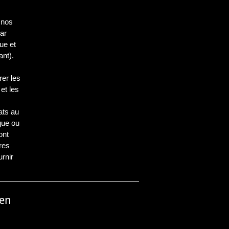
 nos
par
ue et
nt).
er les
et les
ats au
que ou
ont
res
rnir
nen