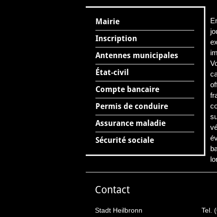
En
Mairie
jo
Inscription
ex
i
Antennes municipales
V
État-civil
c
of
Compte bancaire
fr
Permis de conduire
co
su
Assurance maladie
vé
év
Sécurité sociale
ba
lo
Contact
Stadt Heilbronn
Tel. 