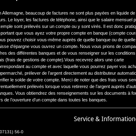
 Allemagne, beaucoup de factures ne sont plus payées en liquide de
urs. Le loyer, les factures de téléphone, ainsi que le salaire mensuel 
emple sont prélevés sur un compte ou y sont virés. Il est donc pratiq
mportant que vous ayez votre propre compte en banque (compte coura
ous pouvez choisir vous-même auprès de quelle banque ou de quelle
aisse d‘épargne vous ouvrez un compte. Nous vous prions de compar
fres des différentes banques et de vous renseigner sur les conditions 
ais (frais de gestions de compte).Vous recevrez alors une carte
rrespondant au compte et avec laquelle vous pourrez payer vos ach
permarché, prélever de l’argent directement au distributeur automati
rifier le solde de votre compte. Merci de noter que des frais vous ser
entuellement prélevés lorsque vous retirerez de l’argent auprès d’aut
nques. Vous obtiendrez des renseignements sur les documents à fou
rs de l’ouverture d’un compte dans toutes les banques.
Service & Informatio
(07131) 56-0