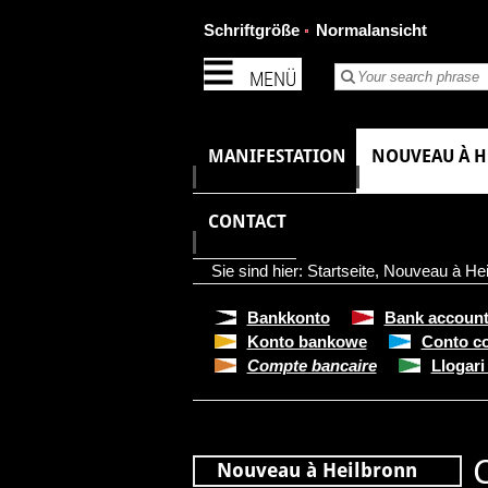
Schriftgröße
Normalansicht
MENÜ
MANIFESTATION
NOUVEAU À 
CONTACT
Sie sind hier:
Startseite
,
Nouveau à Hei
Bankkonto
Bank accoun
Konto bankowe
Conto co
Compte bancaire
Llogari
Nouveau à Heilbronn