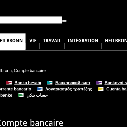
HEILBRONN
VIE
TRAVAIL
INTÉGRATION
HEILBRON
lbronn
,
Compte bancaire
t
Banka hesabı
Банковский счет
Bankovni r
rrente bancario
Λογαριασμός τραπέζης
Cuenta ba
 banke
حساب بنكي
Compte bancaire