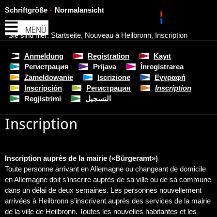
Schriftgröße
Normalansicht
MENÜ
Sie sind hier:
Startseite
,
Nouveau à Heilbronn
,
Inscription
Anmeldung
Registration
Kayıt
Регистрация
Prijava
Înregistrarea
Zameldowanie
Iscrizione
Εγγραφή
Inscripción
Регистрация
Inscription
Regjistrimi
التسجيل
Inscription
Inscription auprès de la mairie («Bürgeramt»)
Toute personne arrivant en Allemagne ou changeant de domicile
en Allemagne doit s’inscrire auprès de sa ville ou de sa commune
dans un délai de deux semaines. Les personnes nouvellement
arrivées à Heilbronn s’inscrivent auprès des services de la mairie
de la ville de Heilbronn. Toutes les nouvelles habitantes et les