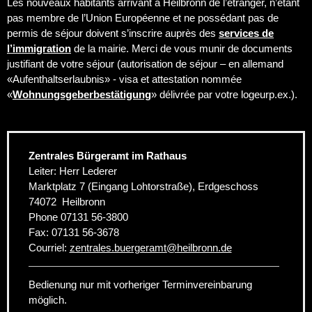
Les nouveaux habitants arrivant à Heilbronn de l’étranger, n’étant
pas membre de l’Union Européenne et ne possédant pas de
permis de séjour doivent s’inscrire auprès des
services de
l’immigration
de la mairie. Merci de vous munir de documents
justifiant de votre séjour (autorisation de séjour – en allemand
«Aufenthaltserlaubnis» - visa et attestation nommée
«
Wohnungsgeberbestätigung
» délivrée par votre logeur
p.ex.).
Zentrales Bürgeramt im Rathaus
Leiter: Herr Lederer
Marktplatz 7 (Eingang Lohtorstraße), Erdgeschoss
74072
Heilbronn
Phone
07131 56-3800
Fax:
07131 56-3678
Courriel:
zentrales.buergeramt
@
heilbronn.de
Bedienung nur mit vorheriger Terminvereinbarung
möglich.