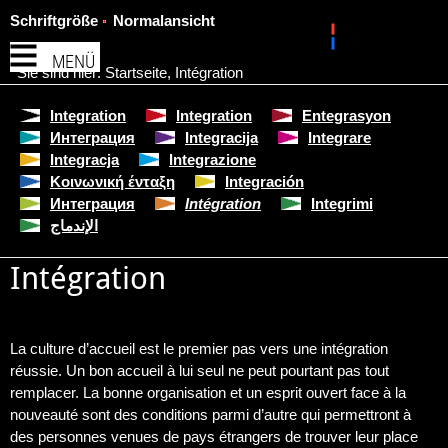
Schriftgröße
Normalansicht
MENÜ
Sie sind hier:
Startseite
,
Intégration
Integration
Integration
Entegrasyon
Интеграция
Integracija
Integrare
Integracja
Integrazione
Κοινωνική ένταξη
Integración
Интеграция
Intégration
Integrimi
الإندماج
Intégration
La culture d’accueil est le premier pas vers une intégration
réussie. Un bon accueil à lui seul ne peut pourtant pas tout
remplacer. La bonne organisation et un esprit ouvert face à la
nouveauté sont des conditions parmi d’autre qui permettront à
des personnes venues de pays étrangers de trouver leur place