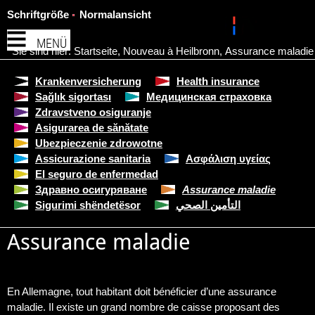
Schriftgröße
Normalansicht
MENÜ
Sie sind hier:
Startseite
,
Nouveau à Heilbronn
,
Assurance maladie
Krankenversicherung
Health insurance
Sağlık sigortası
Медицинская страховка
Zdravstveno osiguranje
Asigurarea de sănătate
Ubezpieczenie zdrowotne
Assicurazione sanitaria
Ασφάλιση υγείας
El seguro de enfermedad
Здравно осигуряване
Assurance maladie
Sigurimi shëndetësor
التأمين الصحي
Assurance maladie
En Allemagne, tout habitant doit bénéficier d’une assurance
maladie. Il existe un grand nombre de caisse proposant des