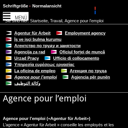
Schriftgröße
Normalansicht
MENÜ
Sie sind hier:
Startseite
,
Travail
,
Agence pour l’emploi
Agentur für Arbeit
Employment agency
İş ve işçi bulma kurumu
Агентство по труду и занятости
Agencija za rad
Oficiul forței de muncă
Urząd Pracy
Ufficio di collocamento
Υπηρεσία ευρέσεως εργασίας
La oficina de empleo
Агенция по труда
Agence pour l’emploi
Agjencia për punën
وكالة التوظيف
Agence pour l’emploi
Agence pour l’emploi (
«
Agentur für Arbeit
»)
L’agence « Agentur für Arbeit » conseille les employés et les