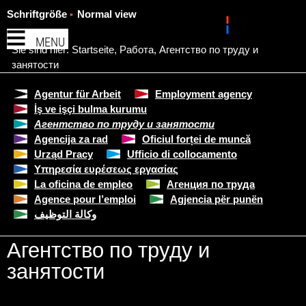
Schriftgröße
Normal view
MENU
Sie sind hier:
Startseite
,
Работа
,
Агентство по труду и
занятости
Agentur für Arbeit
Employment agency
İş ve işçi bulma kurumu
Агентство по труду и занятости
Agencija za rad
Oficiul forței de muncă
Urząd Pracy
Ufficio di collocamento
Υπηρεσία ευρέσεως εργασίας
La oficina de empleo
Агенция по труда
Agence pour l’emploi
Agjencia për punën
وكالة التوظيف
Агентство по труду и
занятости