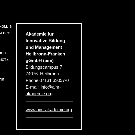
ком, в
и все
Akademie für
я
Innovative Bildung
und Management
onn-
Heilbronn-Franken
листы
gGmbH (aim)
Bildungscampus 7
74076
Heilbronn
ля
Phone
07131 39097-0
E-mail:
info
@
aim-
akademie.org
www.aim-akademie.org