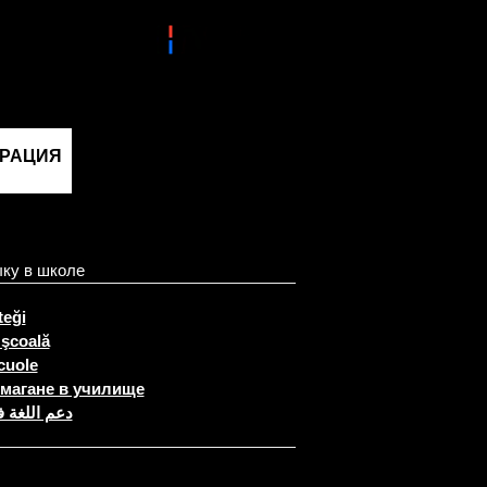
ГРАЦИЯ
ыку в школе
teği
 şcoală
cuole
магане в училище
دعم اللغة 