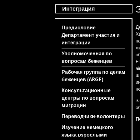
Интеграция
Д
Предисловие
Х
Департамент участия и
н
интеграции
ж
Уполномоченная по
о
вопросам беженцев
F
a
Рабочая группа по делам
ш
беженцев (ARGE)
и
н
Консультационные
центры по вопросам
З
миграции
о
Переводчики-волонтеры
П
Изучение немецкого
языка взрослыми