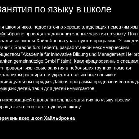
Занятия по языку в школе
ля школьников, недостаточно хорошо владеющих немецким язы
айльбронне проводятся дополнительные занятия по языку. Почт
ачальные школы Хайльбронна участвуют в программе "Язык дл
изни" ("Sprache fürs Leben"), разработанной некоммерческим
бществом "Akademie für Innovative Bildung und Management Heilbr
ranken gemeinnützige GmbH" (aim). Квалифицированные специа
im проводят языковые занятия в небольших группах, помогая
кольникам расширять и укреплять языковые навыки в
ндивидуальном порядке. Данная программа предназначена как д
емецких детей, так и для детей иммигрантов.
а информацией о дополнительных занятиях по языку просим
бращаться в соответствующую школу.
еречень всех школ Хайльбронна