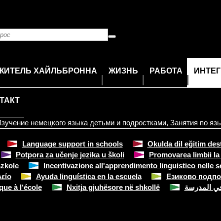
ЖИТЕЛЬ ХАЙЛЬБРОННА
ЖИЗНЬ
РАБОТА
ИНТЕ
ТАКТ
зучение немецкого языка детьми и подростками
,
Занятия по яз
Language support in schools
Okulda dil eğitim des
Potpora za učenje jezika u školi
Promovarea limbii la
szkole
Incentivazione all'apprendimento linguistico nelle s
είο
Ayuda linguística en la escuela
Езиково подпо
ue à l‘école
Nxitja gjuhësore në shkollë
في المدرسة