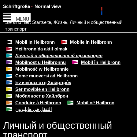
Schriftgröße
Normal view
MENU
Sie sind hier:
Startseite
,
Жизнь
,
Личный и общественный
транспорт
Mobil in Heilbronn
Mobile in Heilbronn
Heilbronn’da aktif olmak
Личный и общественный транспорт
Mobilnost u Heilbronnu
Mobil în Heilbronn
Mobilność w Heilbronnie
Come muoversi ad Heilbronn
Εν κινήσει στη Χαϊλμπρόν
Ser movible en Heilbronn
Мобилност в Хайлброн
Conduire à Heilbronn
Mobil në Hailbron
التنقل في هايلبرون
Личный и общественный
транспорт