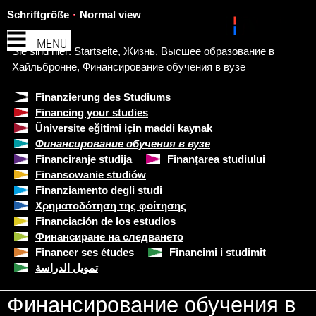
Schriftgröße
Normal view
MENU
Sie sind hier:
Startseite
,
Жизнь
,
Высшее образование в
Хайльбронне
,
Финансирование обучения в вузе
Finanzierung des Studiums
Financing your studies
Üniversite eğitimi için maddi kaynak
Финансирование обучения в вузе
Financiranje studija
Finanţarea studiului
Finansowanie studiów
Finanziamento degli studi
Χρηματοδότηση της φοίτησης
Financiación de los estudios
Финансиране на следването
Financer ses études
Financimi i studimit
تمويل الدراسة
Финансирование обучения в