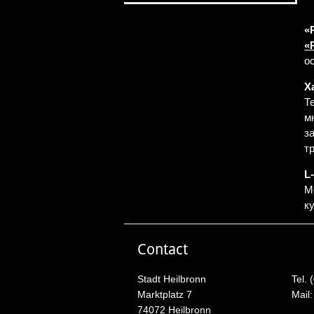
«
«
о
Х
Т
м
з
т
L
М
к
Contact
Stadt Heilbronn
Tel. 
Marktplatz 7
Mail
74072 Heilbronn