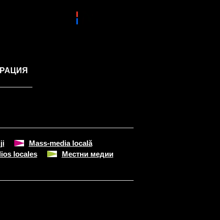
ГРАЦИЯ
ji
Mass-media locală
ios locales
Местни медии