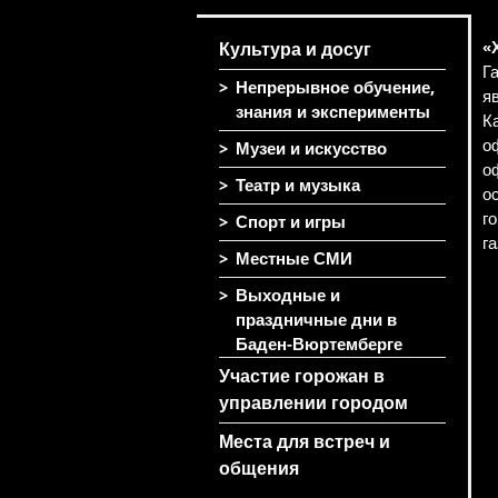
«
Культура и досуг
Г
>
Непрерывное обучение,
я
знания и эксперименты
К
о
>
Музеи и искусство
о
>
Театр и музыка
о
г
>
Спорт и игры
г
>
Местные СМИ
>
Выходные и
праздничные дни в
Баден-Вюртемберге
Участие горожан в
управлении городом
Места для встреч и
общения