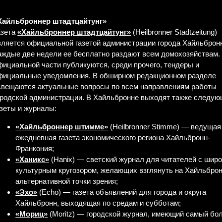
Хайльброннер штадтцайтунг»
азета
«Хайльброннер штадтцайтунг»
(Heilbronner Stadtzeitung)
вляется официальной газетой администрации города Хайльброн
аждые две недели ее бесплатно раздают всем домохозяйствам.
фициальной части публикуются, среди прочего, тендеры и
фициальные уведомления. В обширном редакционном разделе
свещаются актуальные вопросы по всем направлениям работы
ородской администрации. В Хайльбронне выходят также следу
азеты и журналы:
«Хайльброннер штимме»
(Heilbronner Stimme) — ведущая
ежедневная газета экономического региона Хайльбронн-
Франкония;
«Ханикс»
(Hanix) — светский журнал для читателей с шир
культурным кругозором, желающих взглянуть на Хайльброн
альтернативной точки зрения;
«Эхо»
(Echo) — газета объявлений для города и округа
Хайльбронн, выходящая по средам и субботам;
«Мориц»
(Moritz) — городской журнал, имеющий самый бо