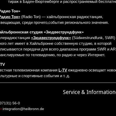
тираж в Баден-Вюртемберге и распространяемый бесплатн
Радио Тон»
Радио Тон»
(Radio Ton) — хайльброннская радиостанция,
свещающая, среди прочего,события регионального значения.
айльброннская студия «Зюдвеструндфунк»
елерадиостанция
«Зюдвеструндфунк»
(Südwestrundfunk, SWR)
ного лет имеет в Хайльбронне собственную студию, в которой
аписываются передачи для всего диапазона программ SWR и AR
ранслируемые по телевидению, по радио и через Интернет.
-TV
естная телевизионная компания
L-TV
ежедневно освещает ново
ультурные и спортивные события и т. д.
Service & Informatio
(07131) 56-0
:
integration@heilbronn.de