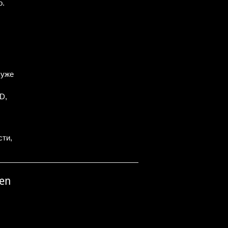
о.
 уже
D,
сти,
nen