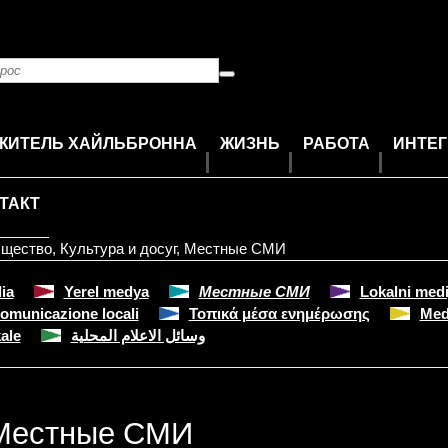
ЖИТЕЛЬ ХАЙЛЬБРОННА
ЖИЗНЬ
РАБОТА
ИНТЕ
ТАКТ
бщество
,
Культура и досуг
,
Местные СМИ
ia
Yerel medya
Местные СМИ
Lokalni medi
comunicazione locali
Τοπικά μέσα ενημέρωσης
Med
ale
وسائل الاعلام المحلية
Местные СМИ