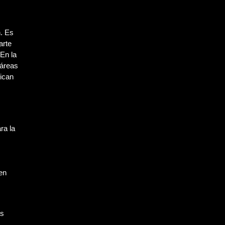
n. Es
arte
 En la
 áreas
lican
ra la
 en
as