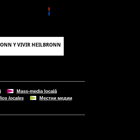
RONN Y VIVIR HEILBRONN
i
Mass-media locală
ios locales
Местни медии