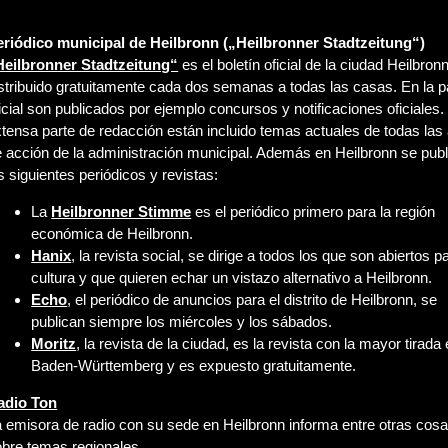
eriódico municipal de Heilbronn („Heilbronner Stadtzeitung“)
Heilbronner Stadtzeitung“
es el boletín oficial de la ciudad Heilbron
stribuido gratuitamente cada dos semanas a todas las casas. En la p
icial son publicados por ejemplo concursos y notificaciones oficiales.
tensa parte de redacción están incluido temas actuales de todas las
 acción de la administración municipal. Además en Heilbronn se pub
s siguientes periódicos y revistas:
La
Heilbronner Stimme
es el periódico primero para la región
económica de Heilbronn.
Hanix
, la revista social, se dirige a todos los que son abiertos pa
cultura y que quieren echar un vistazo alternativo a Heilbronn.
Echo
, el periódico de anuncios para el distrito de Heilbronn, se
publican siempre los miércoles y los sábados.
Moritz
, la revista de la ciudad, es la revista con la mayor tirada
Baden-Württemberg y es expuesto gratuitamente.
adio Ton
 emisora de radio con su sede en Heilbronn informa entre otras cos
bre temas regionales.