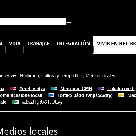
N
VIDA
TRABAJAR
INTEGRACIÓN
VIVIR EN HEILB
onn y vivir Heilbronn
,
Cultura y tiempo libre
,
Medios locales
ia
Yerel medya
Местные СМИ
Lokalni medij
comunicazione locali
Τοπικά μέσα ενημέρωσης
Med
ale
وسائل الاعلام المحلية
Medios locales