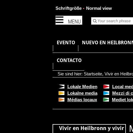
Schriftgröße
Normal view
MENU
EVENTO
NUEVO EN HEILBRON
CONTACTO
Sie sind hier:
Startseite
,
Vivir en Heilbr
Lokale Medien
Local med
Lokalne media
Mezzi di 
Médias locaux
Mediet lok
Vivir en Heilbronn y vivir