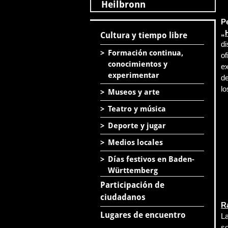
Heilbronn
P
„
Cultura y tiempo libre
di
>
Formación continua,
of
conocimientos y
ex
experimentar
de
lo
>
Museos y arte
>
Teatro y música
>
Deporte y jugar
>
Medios locales
>
Días festivos en Baden-
Württemberg
Participación de
ciudadanos
R
Lugares de encuentro
La
so