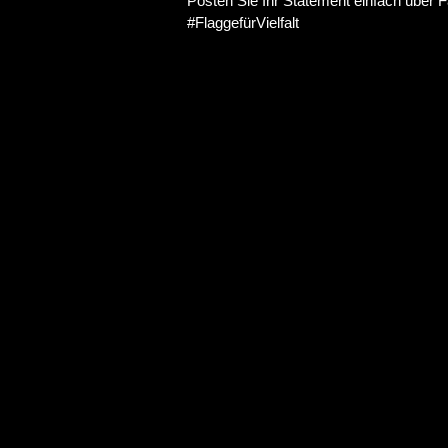
Posten Sie Ihr Statement einfach über 
#FlaggefürVielfalt