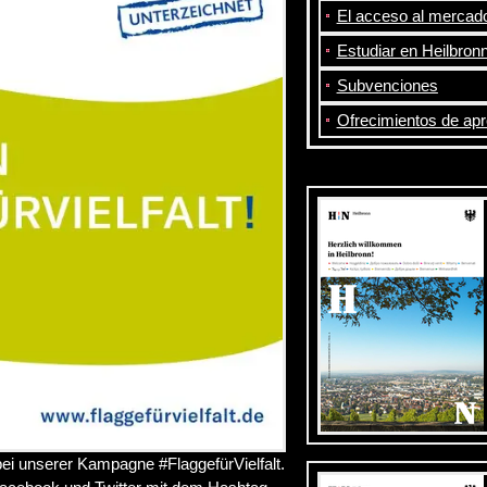
El acceso al mercado
Estudiar en Heilbron
Subvenciones
Ofrecimientos de apre
bei unserer Kampagne #FlaggefürVielfalt.