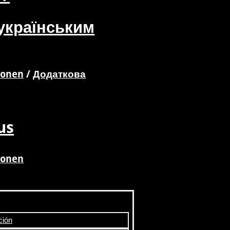
українським
ionen
/
Додаткова
us
ionen
ción