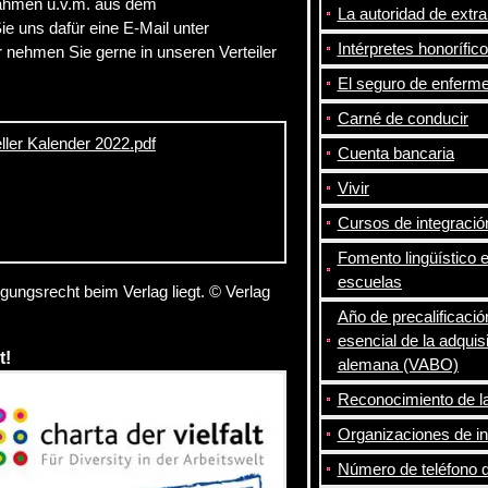
ahmen u.v.m. aus dem
La autoridad de extra
ie uns dafür eine E-Mail unter
Intérpretes honorífic
r nehmen Sie gerne in unseren Verteiler
El seguro de enferm
Carné de conducir
eller Kalender 2022.pdf
Cuenta bancaria
Vivir
Cursos de integració
Fomento lingüístico 
escuelas
igungsrecht beim Verlag liegt. © Verlag
Año de precalificació
esencial de la adquis
t!
alemana (VABO)
Reconocimiento de la 
Organizaciones de i
Número de teléfono 