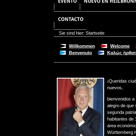
EVENTO
NUEVO EN HEILBRON
CONTACTO
Sie sind hier:
Startseite
Willkommen
Welcome
Benvenuto
Καλώς ήρθατ
¡Queridas ciu
nuevos,
bienvenidos a 
alegro de que 
segunda patri
habitantes de
área económic
Württemberg H