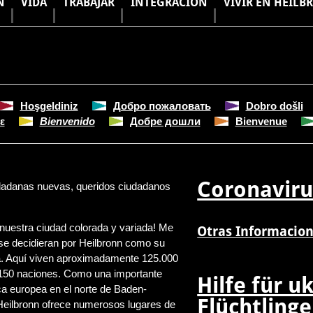
N
VIDA
TRABAJAR
INTEGRACIÓN
VIVIR EN HEILB
Hoşgeldiniz
Добро пожаловать
Dobro došli
ε
Bienvenido
Добре дошли
Bienvenue
Coronaviru
dadanas nuevas, queridos ciudadanos
nuestra ciudad colorada y variada! Me
Otras Informacio
se decidieran por Heilbronn como su
a. Aquí viven aproximadamente 125.000
 150 naciones. Como una importante
Hilfe für u
a europea en el norte de Baden-
Flüchtlinge
eilbronn ofrece numerosos lugares de