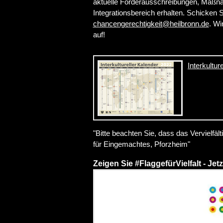
aktuelle Förderausschreibungen, Maßn
Integrationsbereich erhalten. Schicken S
chancengerechtigkeit
@
heilbronn.de
. Wi
auf!
Interkultur
"
Bitte beachten Sie, dass das Vervielfält
für Eingemachtes, Pforzheim
"
Zeigen Sie #FlaggefürVielfalt - Jetz