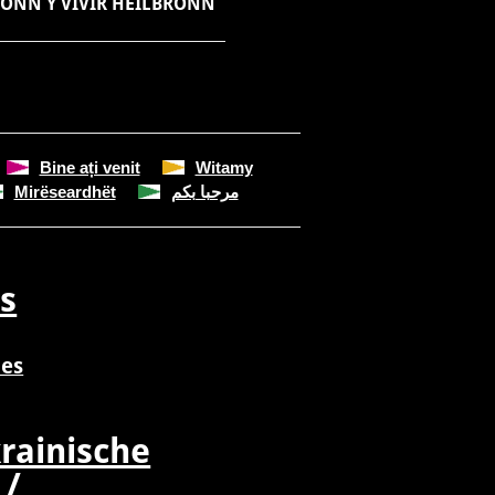
RONN Y VIVIR HEILBRONN
Bine ați venit
Witamy
Mirëseardhët
مرحبا بكم
s
nes
krainische
 /