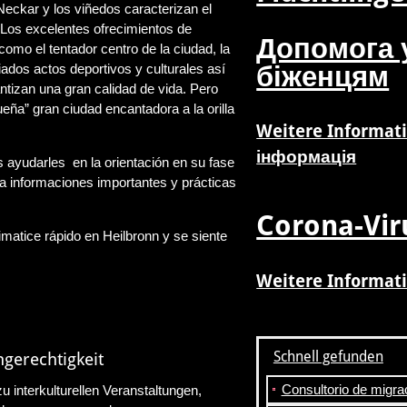
 Neckar y los viñedos caracterizan el
o. Los excelentes ofrecimientos de
Допомога 
como el tentador centro de la ciudad, la
біженцям
iados actos deportivos y culturales así
izan una gran calidad de vida. Pero
ueña” gran ciudad encantadora a la orilla
Weitere Informat
інформація
 ayudarles en la orientación en su fase
ra informaciones importantes y prácticas
Corona-Vir
matice rápido en Heilbronn y se siente
Weitere Informat
Schnell gefunden
ngerechtigkeit
Consultorio de migra
 interkulturellen Veranstaltungen,