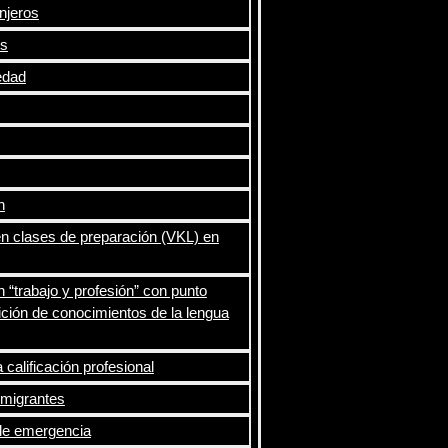
njeros
os
edad
n
en clases de preparación (VKL) en
n “trabajo y profesión” con punto
ición de conocimientos de la lengua
calificación profesional
nmigrantes
de emergencia