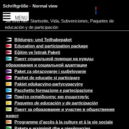
Schriftgröße
Normal view
MENU
Sie sind hier:
Startseite
,
Vida
,
Subvenciones
,
Paquetes de
educación y de participación
Bildungs- und Teilhabepaket
Education and participation package
Eğitim ve İştirak Paketi
Пакет социальной помощи на нужды
образования и социальной адаптации
Paket za obrazovanje i sudjelovanje
Pachet de educație și participare
Pakiet edukacyjno-partycypacyjny
Pacchetto formazione e partecipazione
Πακέτο εκπαίδευσης και συμμετοχής
Paquetes de educación y de participación
Пакет за образование и участие в обществения
живот
Programme d’accès à la culture et à la vie sociale
Paketa e arsimimit dhe e pjesëmarrjes