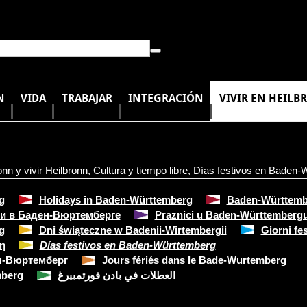
N
VIDA
TRABAJAR
INTEGRACIÓN
VIVIR EN HEILB
onn y vivir Heilbronn
,
Cultura y tiempo libre
,
Días festivos en Baden-
g
Holidays in Baden-Württemberg
Baden-Württember
и в Баден-Вюртемберге
Praznici u Baden-Württemberg
g
Dni świąteczne w Badenii-Wirtembergii
Giorni fe
η
Días festivos en Baden-Württemberg
н-Вюртемберг
Jours fériés dans le Bade-Wurtemberg
mberg
العطلات في بادن فورتمبيرغ