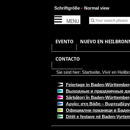
Schriftgröße
Normal view
MENU
EVENTO
NUEVO EN HEILBRON
CONTACTO
Sie sind hier:
Startseite
,
Vivir en Heilbr
Feiertage in Baden-Württember
Выходные и праздничные дн
Sărbători în Baden-Württember
Αργίες στη Βάδη – Βυρτεμβέργ
Официални празници в Баде
Ditët e festave në Baden-Vyrte