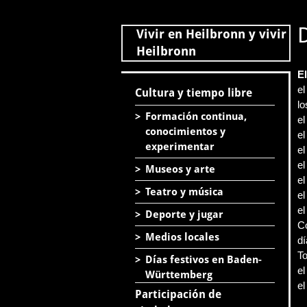
Vivir en Heilbronn y vivir
Heilbronn
E
el
Cultura y tiempo libre
l
>
Formación continua,
el
conocimientos y
el
experimentar
el
el
>
Museos y arte
el
>
Teatro y música
e
el
>
Deporte y jugar
Co
>
Medios locales
dí
To
>
Días festivos en Baden-
el
Württemberg
el
Participación de