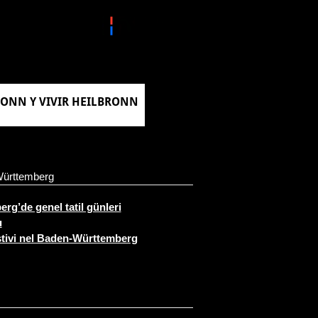
RONN Y VIVIR HEILBRONN
Württemberg
g’de genel tatil günleri
u
stivi nel Baden-Württemberg