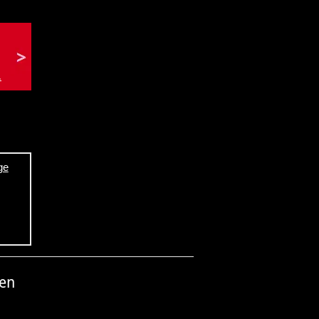
.
ge
nen