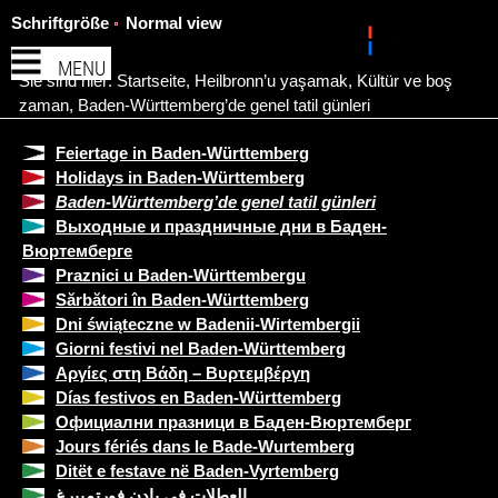
Schriftgröße
Normal view
MENU
Sie sind hier:
Startseite
,
Heilbronn’u yaşamak
,
Kültür ve boş
zaman
,
Baden-Württemberg’de genel tatil günleri
Feiertage in Baden-Württemberg
Holidays in Baden-Württemberg
Baden-Württemberg’de genel tatil günleri
Выходные и праздничные дни в Баден-
Вюртемберге
Praznici u Baden-Württembergu
Sărbători în Baden-Württemberg
Dni świąteczne w Badenii-Wirtembergii
Giorni festivi nel Baden-Württemberg
Αργίες στη Βάδη – Βυρτεμβέργη
Días festivos en Baden-Württemberg
Официални празници в Баден-Вюртемберг
Jours fériés dans le Bade-Wurtemberg
Ditët e festave në Baden-Vyrtemberg
العطلات في بادن فورتمبيرغ