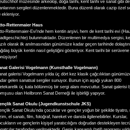
utschhof müzesinde arkeoloji, doğa tarihi, kent tarihi ve sanat gibi d
anlarının sergileri düzenlenmektedir. Buna düzenli olarak cazip özel se
 ekleniyor.
tto-Rettenmaier Haus
to-Rettenmaier-Evi’nde hem kentin arşivi, hem de kent tarihi evi (Ha
adtgeschichte) bulunmaktadır. Düzenlenen bir multimedya sergisi, ke
zılı olarak ilk anılmasından günümüze kadar geçen tarihinde dolaştır
ğdaş büyük kentin nasıl geliştiğini gösteriyor. Kent tarihi bir serüvene
önüşüyor!
anat Galerisi Vogelmann (Kunsthalle Vogelmann)
nat galerisi Vogelmann yılda üç dört kez klasik çağcılıktan günümüz
dar gelen sanatsal sergiler sunuyor. Bunun için aşağı yukarı 800
tekarelik üç kata bölünmüş bir sergi alanı mevcuttur. Sanat galerisi bi
mşusu olan Heilbronn Sanat Derneği ile işbirliği yapıyor.
en
çlik Sanat Okulu (Jugendkunstschule JKS)
nçlik Sanat Okulu'nda çocuklar ve gençler yoğun bir şekilde tiyatro,
zim, el sanatı, film, fotoğraf, hareket ve dansla ilgilenebilirler. Kurslar,
cukların ve gençlerin kişişel yaratıcılığını doğrudan destekleyen tecrü
natçılar tarafından verilmektedir. Geniş kapsamlı (tatil) programı yılda