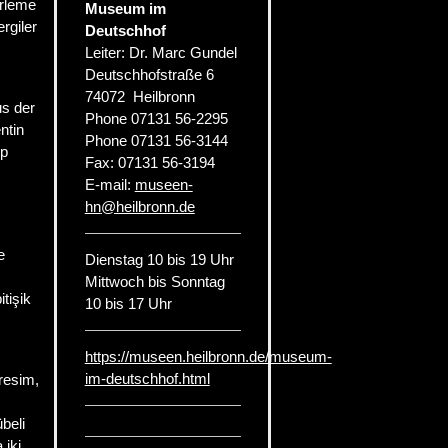
erleme
Museum im
rgiler
Deutschhof
Leiter: Dr. Marc Gundel
Deutschhofstraße 6
74072
Heilbronn
us der
Phone
07131 56-2295
ntin
Phone
07131 56-3144
ıp
Fax:
07131 56-3194
E-mail:
museen-
hn
@
heilbronn.de
e
Dienstag 10 bis 19 Uhr
Mittwoch bis Sonntag
tişik
10 bis 17 Uhr
https://museen.heilbronn.de/museum-
im-deutschhof.html
 resim,
beli
 iki