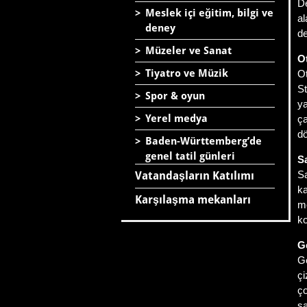
De
>
Meslek içi eğitim, bilgi ve
al
deney
de
>
Müzeler ve Sanat
O
>
Tiyatro ve Müzik
Ot
St
>
Spor & oyun
ya
>
Yerel medya
ça
d
>
Baden-Württemberg’de
genel tatil günleri
S
Sa
Vatandaşların Katılımı
ka
Karşılaşma mekanları
me
ko
G
Ge
çi
ço
sa