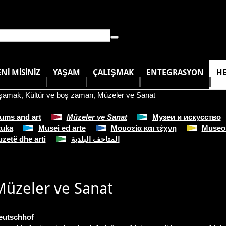
NI MISINIZ
YAŞAM
ÇALIŞMAK
ENTEGRASYON
HE
aşamak
,
Kültür ve boş zaman
,
Müzeler ve Sanat
ums and art
Müzeler ve Sanat
Музеи и искусство
tuka
Musei ed arte
Μουσεία και τέχνη
Museos
zetë dhe arti
المتاحف البلدية
Müzeler ve Sanat
eutschhof