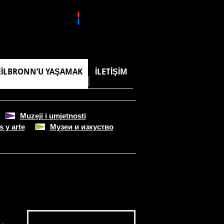
ILBRONN’U YAŞAMAK
İLETIŞIM
Muzeji i umjetnosti
 y arte
Музеи и изкуство