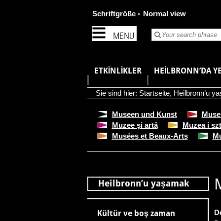
Schriftgröße
Normal view
MENU
ETKINLIKLER
HEILBRONN’DA YE
Sie sind hier:
Startseite
,
Heilbronn’u y
Museen und Kunst
Muse
Muzee și artă
Muzea i sz
Musées et Beaux-Arts
Mu
Heilbronn’u yaşamak
D
Kültür ve boş zaman