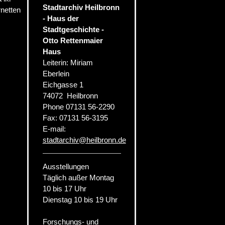
Stadtarchiv Heilbronn
rnetten
- Haus der
Stadtgeschichte -
Otto Rettenmaier
Haus
Leiterin: Miriam
Eberlein
Eichgasse 1
74072
Heilbronn
Phone
07131 56-2290
Fax:
07131 56-3195
E-mail:
stadtarchiv
@
heilbronn.de
Ausstellungen
Täglich außer Montag
10 bis 17 Uhr
Dienstag 10 bis 19 Uhr
Forschungs- und