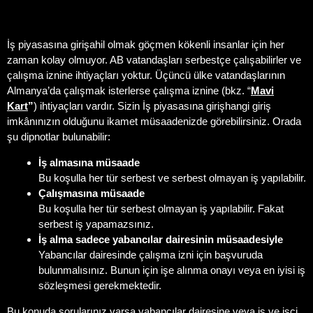
İş piyasasına giriş
ahil olmak göçmen kökenli insanlar için her
zaman kolay olmuyor. AB vatandaşları serbestçe çalışabilirler ve
çalışma iznine ihtiyaçları yoktur. Üçüncü ülke vatandaşlarının
Almanya’da çalışmak isterlerse çalışma iznine (bkz. “
Mavi
Kart
”
) ihtiyaçları vardır. Sizin İş piyasasına giriş
hangi giriş
imkânınızın olduğunu ikamet müsaadenizde görebilirsiniz. Orada
şu dipnotlar bulunabilir:
İş almasına müsaade
Bu koşulla her tür serbest ve serbest olmayan iş yapılabilir.
Çalışmasına müsaade
Bu koşulla her tür serbest olmayan iş yapılabilir. Fakat
serbest iş yapamazsınız.
İş alma sadece yabancılar dairesinin müsaadesiyle
Yabancılar dairesinde çalışma izni için başvuruda
bulunmalısınız. Bunun için işe alınma onayı veya en iyisi iş
sözleşmesi gerekmektedir.
Bu konuda sorularınız varsa yabancılar dairesine veya iş ve işçi