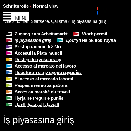
Schriftgröße
Normal view
MENU
Sie sind hier:
Startseite
,
Çalışmak
,
İş piyasasına giriş
Zugang zum Arbeitsmarkt
Work permit
İş piyasasına giriş
Доступ на рынок труда
Pristup radnom tržištu
Accesul la Piața muncii
Dostęp do rynku pracy
Accesso al mercato del lavoro
Πρόσβαση στην αγορά εργασίας
El acceso al mercado laboral
Разрешително за работа
Accès au marché du travail
Hyrja në tregun e punës
الوصول إلى سوق العمل
İş piyasasına giriş